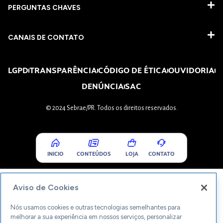
PERGUNTAS CHAVES​
CANAIS DE CONTATO
LGPD
TRANSPARÊNCIA
CÓDIGO DE ÉTICA
OUVIDORIA
DENÚNCIA
SAC
© 2024 Sebrae/PR. Todos os direitos reservados.
INICIO
CONTEÚDOS
LOJA
CONTATO
Aviso de Cookies
Nós usamos cookies e outras tecnologias semelhantes para
melhorar a sua experiência em nossos serviços, personalizar