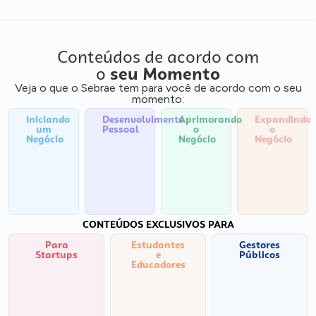
Conteúdos de acordo com
o
seu Momento
Veja o que o Sebrae tem para você de acordo com o seu
momento:
Iniciando
Desenvolvimento
Aprimorando
Expandindo
um
Pessoal
o
o
Negócio
Negócio
Negócio
CONTEÚDOS EXCLUSIVOS PARA
Para
Estudantes
Gestores
Startups
e
Públicos
Educadores