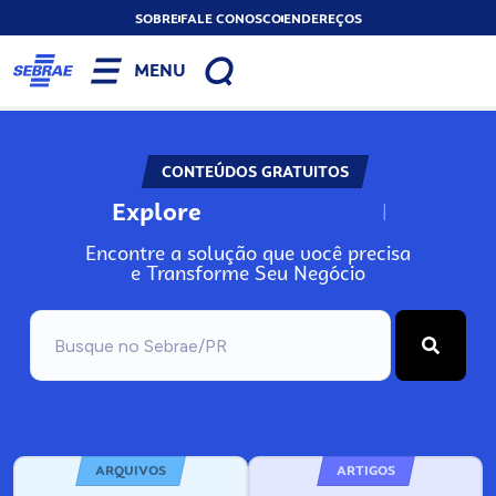
SOBRE
FALE CONOSCO
ENDEREÇOS
MENU
CONTEÚDOS GRATUITOS
Explore
N
o
s
s
o
s
A
Encontre a solução que você precisa
e Transforme Seu Negócio
ARQUIVOS
ARTIGOS