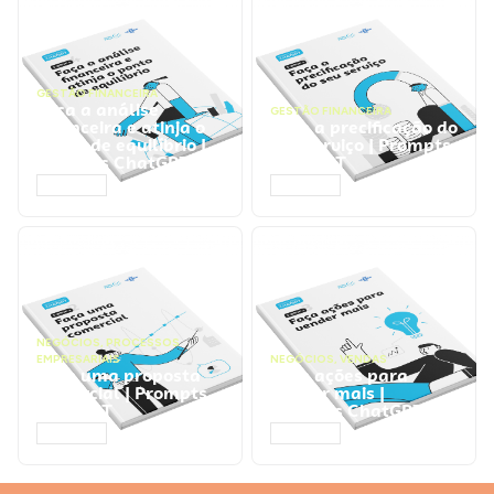
GESTÃO FINANCEIRA
Faça a análise
GESTÃO FINANCEIRA
financeira e atinja o
Faça a precificação do
ponto de equilíbrio |
seu serviço | Prompts
Prompts ChatGPT
ChatGPT
ACESSAR
ACESSAR
NEGÓCIOS
,
PROCESSOS
EMPRESARIAIS
NEGÓCIOS
,
VENDAS
Faça uma proposta
Faça ações para
comercial | Prompts
vender mais |
ChatGPT
Prompts ChatGPT
ACESSAR
ACESSAR