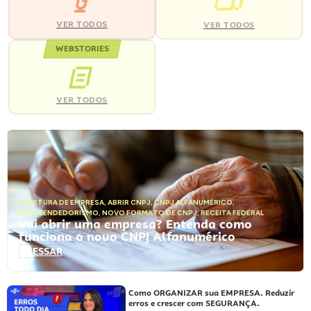
VER TODOS
VER TODOS
WEBSTORIES
VER TODOS
ABERTURA DE EMPRESA
,
ABRIR CNPJ
,
CNPJ ALFANUMÉRICO
,
EMPREENDEDORISMO
,
NOVO FORMATO DE CNPJ
,
RECEITA FEDERAL
Vai abrir uma empresa? Entenda como
funciona o novo CNPJ Alfanumérico
ACESSAR
Como ORGANIZAR sua EMPRESA. Reduzir
erros e crescer com SEGURANÇA.