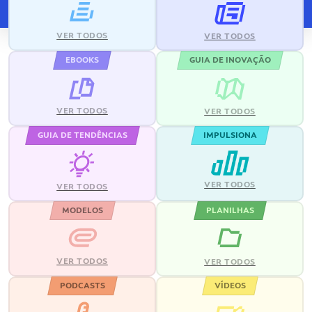
VER TODOS
VER TODOS
EBOOKS
GUIA DE INOVAÇÃO
VER TODOS
VER TODOS
GUIA DE TENDÊNCIAS
IMPULSIONA
VER TODOS
VER TODOS
MODELOS
PLANILHAS
VER TODOS
VER TODOS
PODCASTS
VÍDEOS