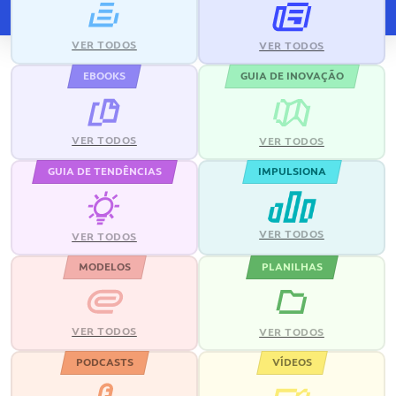
VER TODOS
VER TODOS
EBOOKS
GUIA DE INOVAÇÃO
VER TODOS
VER TODOS
GUIA DE TENDÊNCIAS
IMPULSIONA
VER TODOS
VER TODOS
MODELOS
PLANILHAS
VER TODOS
VER TODOS
PODCASTS
VÍDEOS