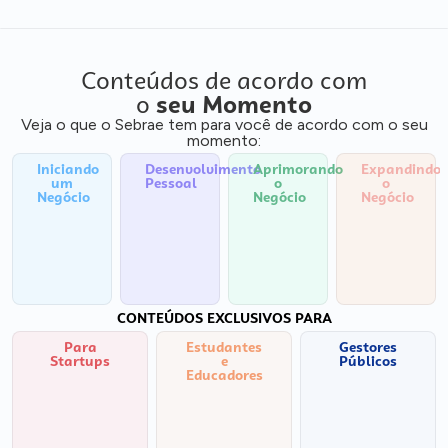
Conteúdos de acordo com
o
seu Momento
Veja o que o Sebrae tem para você de acordo com o seu
momento:
Iniciando
Desenvolvimento
Aprimorando
Expandindo
um
Pessoal
o
o
Negócio
Negócio
Negócio
CONTEÚDOS EXCLUSIVOS PARA
Para
Estudantes
Gestores
Startups
e
Públicos
Educadores