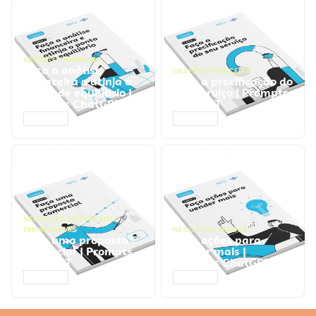
GESTÃO FINANCEIRA
Faça a análise
GESTÃO FINANCEIRA
financeira e atinja o
Faça a precificação do
ponto de equilíbrio |
seu serviço | Prompts
Prompts ChatGPT
ChatGPT
ACESSAR
ACESSAR
NEGÓCIOS
,
PROCESSOS
EMPRESARIAIS
NEGÓCIOS
,
VENDAS
Faça uma proposta
Faça ações para
comercial | Prompts
vender mais |
ChatGPT
Prompts ChatGPT
ACESSAR
ACESSAR