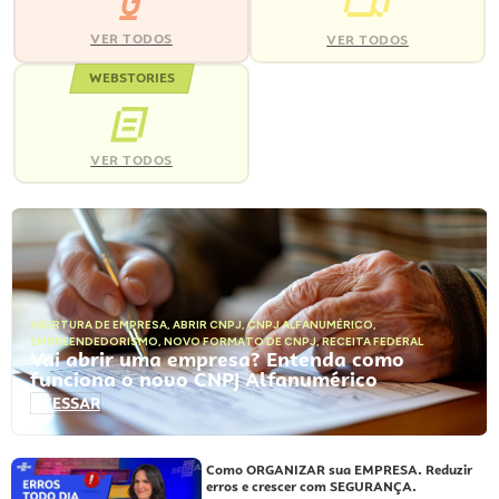
VER TODOS
VER TODOS
WEBSTORIES
VER TODOS
ABERTURA DE EMPRESA
,
ABRIR CNPJ
,
CNPJ ALFANUMÉRICO
,
EMPREENDEDORISMO
,
NOVO FORMATO DE CNPJ
,
RECEITA FEDERAL
Vai abrir uma empresa? Entenda como
funciona o novo CNPJ Alfanumérico
ACESSAR
Como ORGANIZAR sua EMPRESA. Reduzir
erros e crescer com SEGURANÇA.