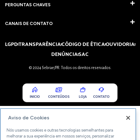
PERGUNTAS CHAVES​
CANAIS DE CONTATO
LGPD
TRANSPARÊNCIA
CÓDIGO DE ÉTICA
OUVIDORIA
DENÚNCIA
SAC
© 2024 Sebrae/PR. Todos os direitos reservados.
INICIO
CONTEÚDOS
LOJA
CONTATO
Aviso de Cookies
Nós usamos cookies e outras tecnologias semelhantes para
melhorar a sua experiência em nossos serviços, personalizar