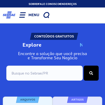
SOBRE
FALE CONOSCO
ENDEREÇOS
MENU
CONTEÚDOS GRATUITOS
Explore
N
o
s
s
o
s
A
Encontre a solução que você precisa
e Transforme Seu Negócio
ARQUIVOS
ARTIGOS