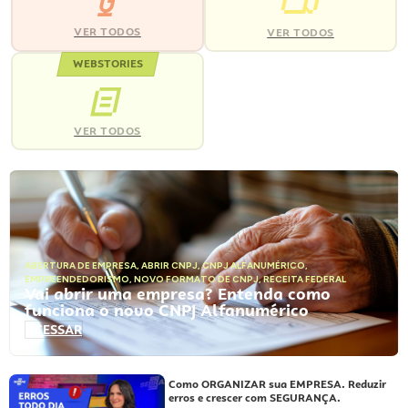
VER TODOS
VER TODOS
WEBSTORIES
VER TODOS
ABERTURA DE EMPRESA
,
ABRIR CNPJ
,
CNPJ ALFANUMÉRICO
,
EMPREENDEDORISMO
,
NOVO FORMATO DE CNPJ
,
RECEITA FEDERAL
Vai abrir uma empresa? Entenda como
funciona o novo CNPJ Alfanumérico
ACESSAR
Como ORGANIZAR sua EMPRESA. Reduzir
erros e crescer com SEGURANÇA.