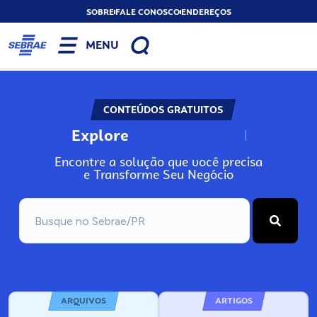
SOBRE
FALE CONOSCO
ENDEREÇOS
MENU
CONTEÚDOS GRATUITOS
Explore
N
o
s
s
o
s
A
Encontre a solução que você precisa
e Transforme Seu Negócio
ARQUIVOS
ARTIGOS