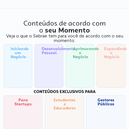
Conteúdos de acordo com
o
seu Momento
Veja o que o Sebrae tem para você de acordo com o seu
momento:
Iniciando
Desenvolvimento
Aprimorando
Expandindo
um
Pessoal
o
o
Negócio
Negócio
Negócio
CONTEÚDOS EXCLUSIVOS PARA
Para
Estudantes
Gestores
Startups
e
Públicos
Educadores