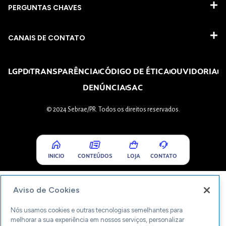
PERGUNTAS CHAVES​
CANAIS DE CONTATO
LGPD
TRANSPARÊNCIA
CÓDIGO DE ÉTICA
OUVIDORIA
DENÚNCIA
SAC
© 2024 Sebrae/PR. Todos os direitos reservados.
INICIO
CONTEÚDOS
LOJA
CONTATO
Aviso de Cookies
Nós usamos cookies e outras tecnologias semelhantes para
melhorar a sua experiência em nossos serviços, personalizar