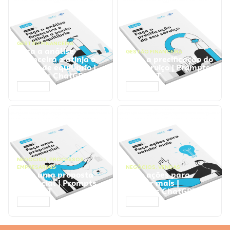
GESTÃO FINANCEIRA
Faça a análise
GESTÃO FINANCEIRA
financeira e atinja o
Faça a precificação do
ponto de equilíbrio |
seu serviço | Prompts
Prompts ChatGPT
ChatGPT
ACESSAR
ACESSAR
NEGÓCIOS
,
PROCESSOS
EMPRESARIAIS
NEGÓCIOS
,
VENDAS
Faça uma proposta
Faça ações para
comercial | Prompts
vender mais |
ChatGPT
Prompts ChatGPT
ACESSAR
ACESSAR