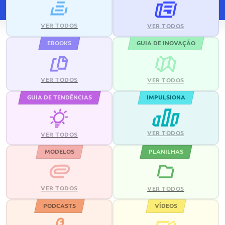
VER TODOS
VER TODOS
EBOOKS
GUIA DE INOVAÇÃO
VER TODOS
VER TODOS
GUIA DE TENDÊNCIAS
IMPULSIONA
VER TODOS
VER TODOS
MODELOS
PLANILHAS
VER TODOS
VER TODOS
PODCASTS
VÍDEOS