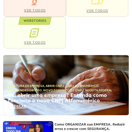
VER TODOS
VER TODOS
WEBSTORIES
VER TODOS
ABERTURA DE EMPRESA
,
ABRIR CNPJ
,
CNPJ ALFANUMÉRICO
,
EMPREENDEDORISMO
,
NOVO FORMATO DE CNPJ
,
RECEITA FEDERAL
Vai abrir uma empresa? Entenda como
funciona o novo CNPJ Alfanumérico
ACESSAR
Como ORGANIZAR sua EMPRESA. Reduzir
erros e crescer com SEGURANÇA.