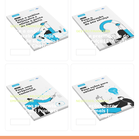
GESTÃO FINANCEIRA
Faça a análise
GESTÃO FINANCEIRA
financeira e atinja o
Faça a precificação do
ponto de equilíbrio |
seu serviço | Prompts
Prompts ChatGPT
ChatGPT
ACESSAR
ACESSAR
NEGÓCIOS
,
PROCESSOS
EMPRESARIAIS
NEGÓCIOS
,
VENDAS
Faça uma proposta
Faça ações para
comercial | Prompts
vender mais |
ChatGPT
Prompts ChatGPT
ACESSAR
ACESSAR