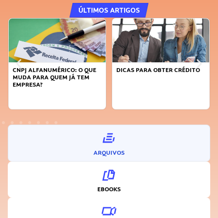
ÚLTIMOS ARTIGOS
CNPJ ALFANUMÉRICO: O QUE
DICAS PARA OBTER CRÉDITO
FAÇA
MUDA PARA QUEM JÁ TEM
SUST
EMPRESA?
INO
ARQUIVOS
EBOOKS