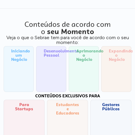
Conteúdos de acordo com
o
seu Momento
Veja o que o Sebrae tem para você de acordo com o seu
momento:
Iniciando
Desenvolvimento
Aprimorando
Expandindo
um
Pessoal
o
o
Negócio
Negócio
Negócio
CONTEÚDOS EXCLUSIVOS PARA
Para
Estudantes
Gestores
Startups
e
Públicos
Educadores