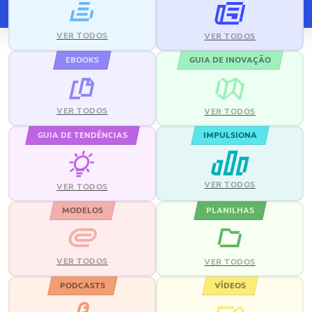
VER TODOS
VER TODOS
EBOOKS
GUIA DE INOVAÇÃO
VER TODOS
VER TODOS
GUIA DE TENDÊNCIAS
IMPULSIONA
VER TODOS
VER TODOS
MODELOS
PLANILHAS
VER TODOS
VER TODOS
PODCASTS
VÍDEOS