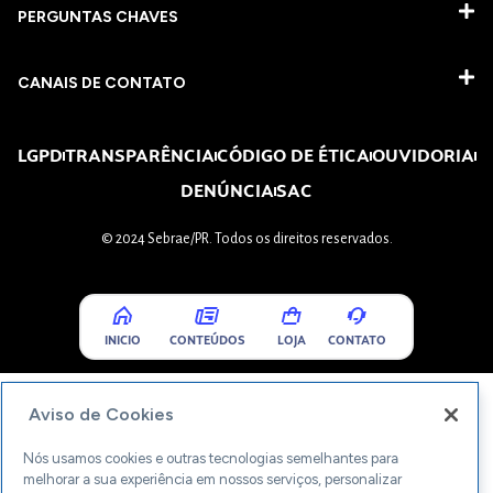
PERGUNTAS CHAVES​
CANAIS DE CONTATO
LGPD
TRANSPARÊNCIA
CÓDIGO DE ÉTICA
OUVIDORIA
DENÚNCIA
SAC
© 2024 Sebrae/PR. Todos os direitos reservados.
INICIO
CONTEÚDOS
LOJA
CONTATO
Aviso de Cookies
Nós usamos cookies e outras tecnologias semelhantes para
melhorar a sua experiência em nossos serviços, personalizar