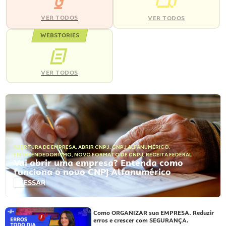
VER TODOS
VER TODOS
WEBSTORIES
VER TODOS
ABERTURA DE EMPRESA
,
ABRIR CNPJ
,
CNPJ ALFANUMÉRICO
,
EMPREENDEDORISMO
,
NOVO FORMATO DE CNPJ
,
RECEITA FEDERAL
Vai abrir uma empresa? Entenda como
funciona o novo CNPJ Alfanumérico
ACESSAR
Como ORGANIZAR sua EMPRESA. Reduzir
erros e crescer com SEGURANÇA.