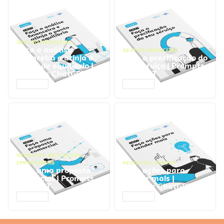
GESTÃO FINANCEIRA
Faça a análise
GESTÃO FINANCEIRA
financeira e atinja o
Faça a precificação do
ponto de equilíbrio |
seu serviço | Prompts
Prompts ChatGPT
ChatGPT
ACESSAR
ACESSAR
NEGÓCIOS
,
PROCESSOS
EMPRESARIAIS
NEGÓCIOS
,
VENDAS
Faça uma proposta
Faça ações para
comercial | Prompts
vender mais |
ChatGPT
Prompts ChatGPT
ACESSAR
ACESSAR