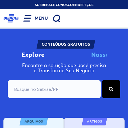
SOBRE
FALE CONOSCO
ENDEREÇOS
MENU
CONTEÚDOS GRATUITOS
Explore
N
o
s
s
o
A
s
n
I
Encontre a solução que você precisa
e Transforme Seu Negócio
ARQUIVOS
ARTIGOS