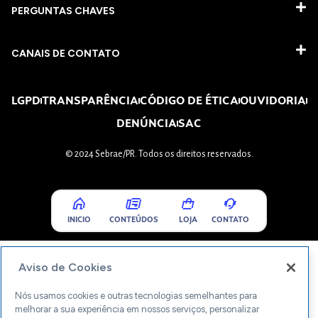
PERGUNTAS CHAVES​
CANAIS DE CONTATO
LGPD
TRANSPARÊNCIA
CÓDIGO DE ÉTICA
OUVIDORIA
DENÚNCIA
SAC
© 2024 Sebrae/PR. Todos os direitos reservados.
INICIO
CONTEÚDOS
LOJA
CONTATO
Aviso de Cookies
Nós usamos cookies e outras tecnologias semelhantes para
melhorar a sua experiência em nossos serviços, personalizar