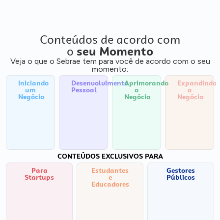
Conteúdos de acordo com
o
seu Momento
Veja o que o Sebrae tem para você de acordo com o seu
momento:
Iniciando
Desenvolvimento
Aprimorando
Expandindo
um
Pessoal
o
o
Negócio
Negócio
Negócio
CONTEÚDOS EXCLUSIVOS PARA
Para
Estudantes
Gestores
Startups
e
Públicos
Educadores