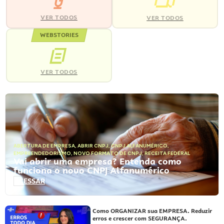
VER TODOS
VER TODOS
WEBSTORIES
VER TODOS
ABERTURA DE EMPRESA
,
ABRIR CNPJ
,
CNPJ ALFANUMÉRICO
,
EMPREENDEDORISMO
,
NOVO FORMATO DE CNPJ
,
RECEITA FEDERAL
Vai abrir uma empresa? Entenda como
funciona o novo CNPJ Alfanumérico
ACESSAR
Como ORGANIZAR sua EMPRESA. Reduzir
erros e crescer com SEGURANÇA.