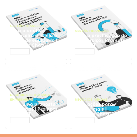
GESTÃO FINANCEIRA
Faça a análise
GESTÃO FINANCEIRA
financeira e atinja o
Faça a precificação do
ponto de equilíbrio |
seu serviço | Prompts
Prompts ChatGPT
ChatGPT
ACESSAR
ACESSAR
NEGÓCIOS
,
PROCESSOS
EMPRESARIAIS
NEGÓCIOS
,
VENDAS
Faça uma proposta
Faça ações para
comercial | Prompts
vender mais |
ChatGPT
Prompts ChatGPT
ACESSAR
ACESSAR