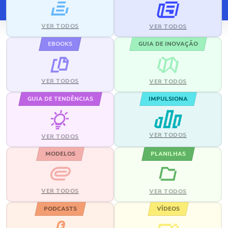
VER TODOS
VER TODOS
EBOOKS
GUIA DE INOVAÇÃO
VER TODOS
VER TODOS
GUIA DE TENDÊNCIAS
IMPULSIONA
VER TODOS
VER TODOS
MODELOS
PLANILHAS
VER TODOS
VER TODOS
PODCASTS
VÍDEOS