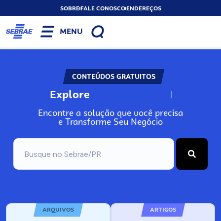
SOBRE
FALE CONOSCO
ENDEREÇOS
MENU
CONTEÚDOS GRATUITOS
Explore
N
o
s
s
o
s
A
Encontre a solução que você precisa
e Transforme Seu Negócio
ARQUIVOS
ARTIGOS