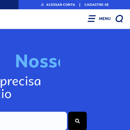
ACESSAR CONTA
|
CADASTRE-SE
MENU
N
o
s
s
o
s
I
n
f
o
g
precisa
io