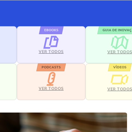
EBOOKS
GUIA DE INOVA
VER TODOS
VER TODO
PODCASTS
VÍDEOS
VER TODOS
VER TODO