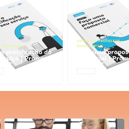
NEGÓCIOS
,
PROCESSOS
 FINANCEIRA
EMPRESARIAIS
 a precificação do
Faça uma propos
serviço | Prompts
comercial | Prom
tGPT
ChatGPT
AR
ACESSAR