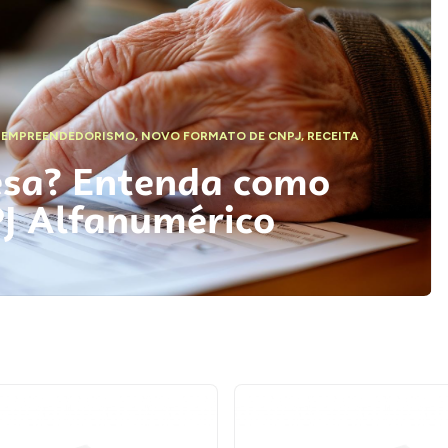
,
EMPREENDEDORISMO
,
NOVO FORMATO DE CNPJ
,
RECEITA
esa? Entenda como
PJ Alfanumérico