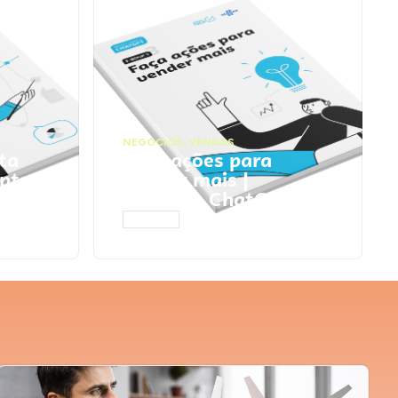
NEGÓCIOS
,
VENDAS
ta
Faça ações para
pts
vender mais |
Prompts ChatGPT
ACESSAR