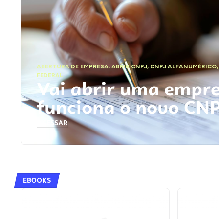
ABERTURA DE EMPRESA
,
ABRIR CNPJ
,
CNPJ ALFANUMÉRICO
FEDERAL
Vai abrir uma empr
funciona o novo CN
ACESSAR
EBOOKS