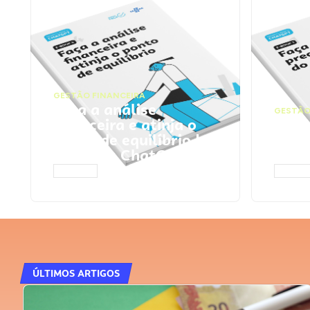
GESTÃO FINANCEIRA
Faça a análise
GESTÃO
financeira e atinja o
Faça
ponto de equilíbrio |
seu 
Prompts ChatGPT
Cha
ACESSAR
ACESS
ÚLTIMOS ARTIGOS