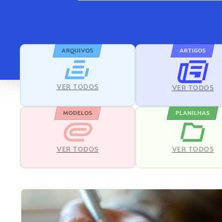
ARQUIVOS
ARTIGOS
VER TODOS
VER TODOS
MODELOS
PLANILHAS
VER TODOS
VER TODOS