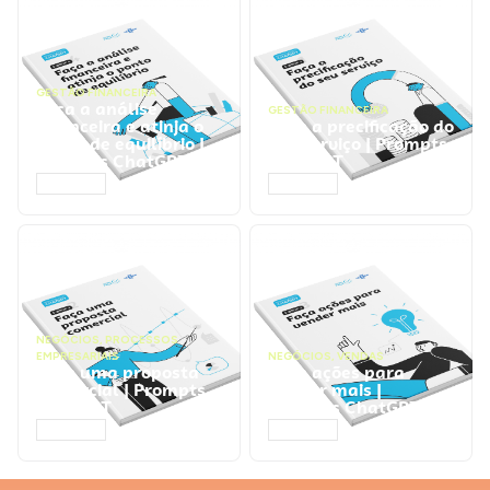
GESTÃO FINANCEIRA
Faça a análise
GESTÃO FINANCEIRA
financeira e atinja o
Faça a precificação do
ponto de equilíbrio |
seu serviço | Prompts
Prompts ChatGPT
ChatGPT
ACESSAR
ACESSAR
NEGÓCIOS
,
PROCESSOS
EMPRESARIAIS
NEGÓCIOS
,
VENDAS
Faça uma proposta
Faça ações para
comercial | Prompts
vender mais |
ChatGPT
Prompts ChatGPT
ACESSAR
ACESSAR