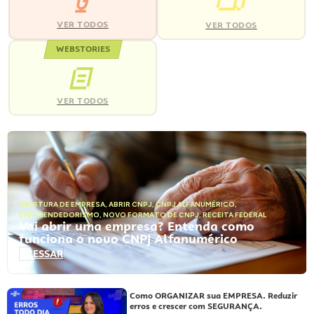
VER TODOS
VER TODOS
WEBSTORIES
VER TODOS
ABERTURA DE EMPRESA
,
ABRIR CNPJ
,
CNPJ ALFANUMÉRICO
,
EMPREENDEDORISMO
,
NOVO FORMATO DE CNPJ
,
RECEITA FEDERAL
Vai abrir uma empresa? Entenda como
funciona o novo CNPJ Alfanumérico
ACESSAR
Como ORGANIZAR sua EMPRESA. Reduzir
erros e crescer com SEGURANÇA.