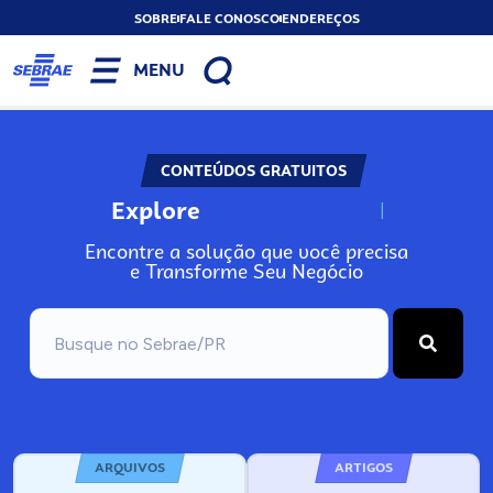
SOBRE
FALE CONOSCO
ENDEREÇOS
MENU
CONTEÚDOS GRATUITOS
Explore
N
o
s
s
o
s
A
Encontre a solução que você precisa
e Transforme Seu Negócio
ARQUIVOS
ARTIGOS