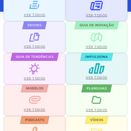
VER TODOS
VER TODOS
EBOOKS
GUIA DE INOVAÇÃO
VER TODOS
VER TODOS
GUIA DE TENDÊNCIAS
IMPULSIONA
VER TODOS
VER TODOS
MODELOS
PLANILHAS
VER TODOS
VER TODOS
PODCASTS
VÍDEOS