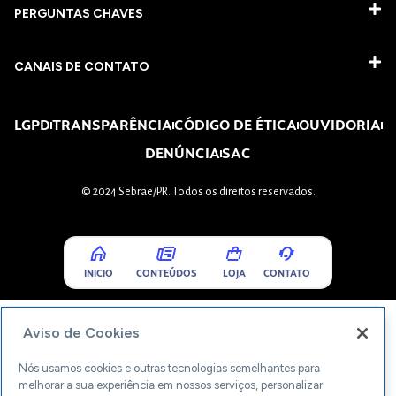
PERGUNTAS CHAVES​
CANAIS DE CONTATO
LGPD
TRANSPARÊNCIA
CÓDIGO DE ÉTICA
OUVIDORIA
DENÚNCIA
SAC
© 2024 Sebrae/PR. Todos os direitos reservados.
INICIO
CONTEÚDOS
LOJA
CONTATO
Aviso de Cookies
Nós usamos cookies e outras tecnologias semelhantes para
melhorar a sua experiência em nossos serviços, personalizar