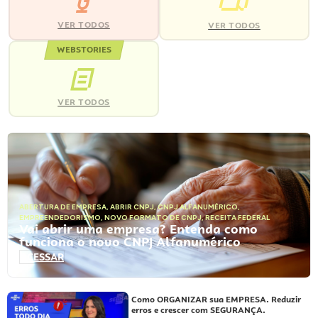
VER TODOS
VER TODOS
WEBSTORIES
VER TODOS
ABERTURA DE EMPRESA
,
ABRIR CNPJ
,
CNPJ ALFANUMÉRICO
,
EMPREENDEDORISMO
,
NOVO FORMATO DE CNPJ
,
RECEITA FEDERAL
Vai abrir uma empresa? Entenda como
funciona o novo CNPJ Alfanumérico
ACESSAR
Como ORGANIZAR sua EMPRESA. Reduzir
erros e crescer com SEGURANÇA.