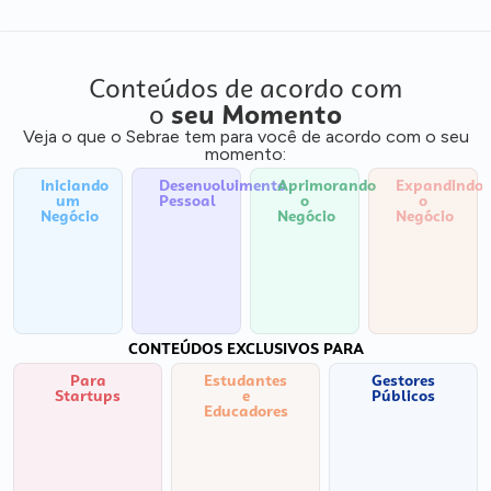
Conteúdos de acordo com
o
seu Momento
Veja o que o Sebrae tem para você de acordo com o seu
momento:
Iniciando
Desenvolvimento
Aprimorando
Expandindo
um
Pessoal
o
o
Negócio
Negócio
Negócio
CONTEÚDOS EXCLUSIVOS PARA
Para
Estudantes
Gestores
Startups
e
Públicos
Educadores