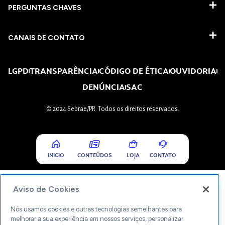
PERGUNTAS CHAVES​
CANAIS DE CONTATO
LGPD
TRANSPARÊNCIA
CÓDIGO DE ÉTICA
OUVIDORIA
DENÚNCIA
SAC
© 2024 Sebrae/PR. Todos os direitos reservados.
INICIO
CONTEÚDOS
LOJA
CONTATO
Aviso de Cookies
Nós usamos cookies e outras tecnologias semelhantes para
melhorar a sua experiência em nossos serviços, personalizar