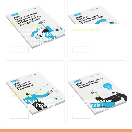
GESTÃO FINANCEIRA
Faça a análise
GESTÃO FINANCEIRA
financeira e atinja o
Faça a precificação do
ponto de equilíbrio |
seu serviço | Prompts
Prompts ChatGPT
ChatGPT
ACESSAR
ACESSAR
NEGÓCIOS
,
PROCESSOS
EMPRESARIAIS
NEGÓCIOS
,
VENDAS
Faça uma proposta
Faça ações para
comercial | Prompts
vender mais |
ChatGPT
Prompts ChatGPT
ACESSAR
ACESSAR