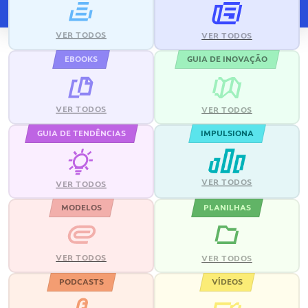
VER TODOS
VER TODOS
EBOOKS
GUIA DE INOVAÇÃO
VER TODOS
VER TODOS
GUIA DE TENDÊNCIAS
IMPULSIONA
VER TODOS
VER TODOS
MODELOS
PLANILHAS
VER TODOS
VER TODOS
PODCASTS
VÍDEOS