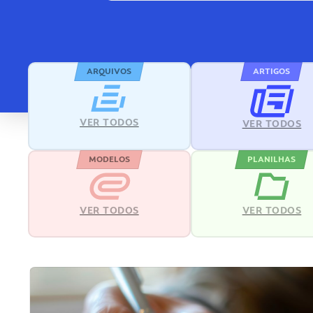
ARQUIVOS
ARTIGOS
VER TODOS
VER TODOS
MODELOS
PLANILHAS
VER TODOS
VER TODOS