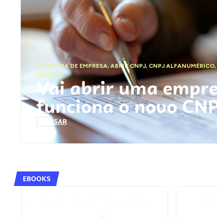
ABERTURA DE EMPRESA
,
ABRIR CNPJ
,
CNPJ ALFANUMÉRICO
FEDERAL
Vai abrir uma empr
funciona o novo CN
ACESSAR
EBOOKS