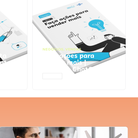
NEGÓCIOS
,
VENDAS
ta
Faça ações para
pts
vender mais |
Prompts ChatGPT
ACESSAR