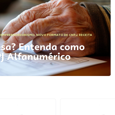
,
EMPREENDEDORISMO
,
NOVO FORMATO DE CNPJ
,
RECEITA
esa? Entenda como
PJ Alfanumérico