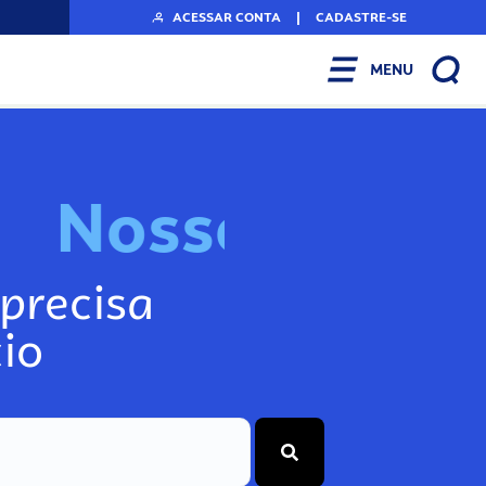
ACESSAR CONTA
|
CADASTRE-SE
MENU
N
o
s
s
o
s
I
n
f
o
g
precisa
io