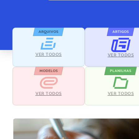
ARQUIVOS
ARTIGOS
VER TODOS
VER TODOS
MODELOS
PLANILHAS
VER TODOS
VER TODOS