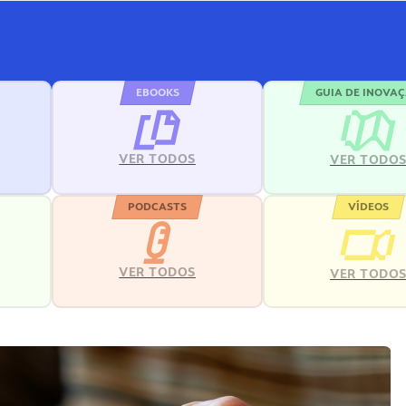
EBOOKS
GUIA DE INOVA
VER TODOS
VER TODO
PODCASTS
VÍDEOS
VER TODOS
VER TODO