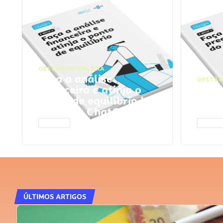
GESTÃO FINANCEIRA
Faça a análise
GESTÃO
financeira e atinja o
Faça
ponto de equilíbrio |
seu 
Prompts ChatGPT
Cha
ACESSAR
ACESS
ÚLTIMOS ARTIGOS