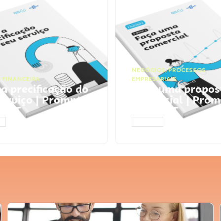
NEGÓCIOS
,
PROCESSOS
 FINANCEIRA
EMPRESARIAIS
 a precificação do
Faça uma propos
serviço | Prompts
comercial | Prom
tGPT
ChatGPT
AR
ACESSAR