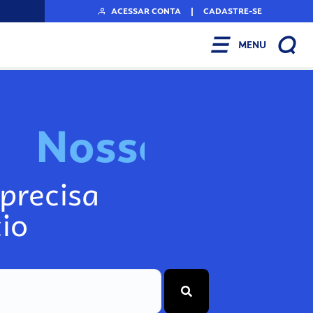
ACESSAR CONTA
|
CADASTRE-SE
MENU
N
o
s
s
o
s
I
n
f
o
g
precisa
io