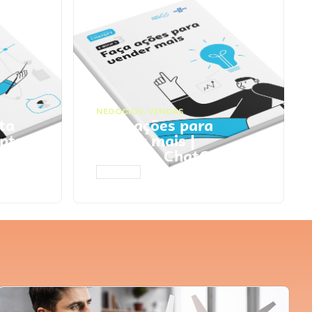
NEGÓCIOS
,
VENDAS
ta
Faça ações para
pts
vender mais |
Prompts ChatGPT
ACESSAR