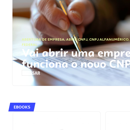
ABERTURA DE EMPRESA
,
ABRIR CNPJ
,
CNPJ ALFANUMÉRICO
FEDERAL
Vai abrir uma empr
funciona o novo CN
ACESSAR
EBOOKS