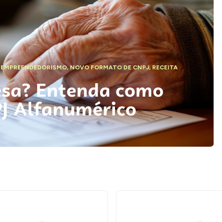
,
EMPREENDEDORISMO
,
NOVO FORMATO DE CNPJ
,
RECEITA
esa? Entenda como
PJ Alfanumérico