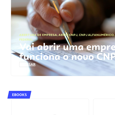
ABERTURA DE EMPRESA
,
ABRIR CNPJ
,
CNPJ ALFANUMÉRICO
FEDERAL
Vai abrir uma empr
funciona o novo CN
ACESSAR
EBOOKS