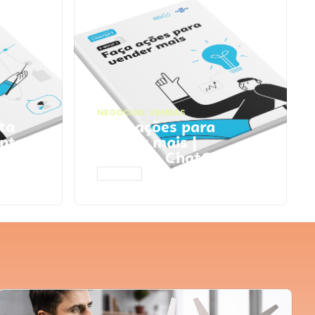
NEGÓCIOS
,
VENDAS
ta
Faça ações para
pts
vender mais |
Prompts ChatGPT
ACESSAR