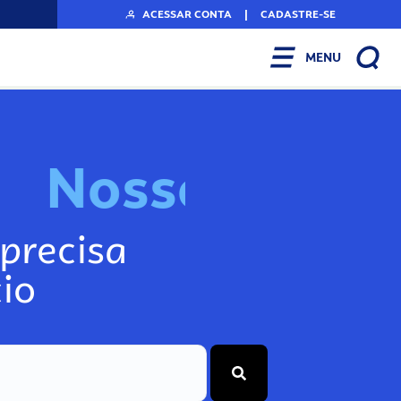
ACESSAR CONTA
|
CADASTRE-SE
MENU
N
o
s
s
o
s
I
n
f
o
g
precisa
io