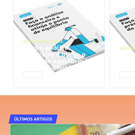
GESTÃO FINANCEIRA
Faça a análise
GESTÃO
financeira e atinja o
Faça
ponto de equilíbrio |
seu 
Prompts ChatGPT
Cha
ACESSAR
ACESS
ÚLTIMOS ARTIGOS