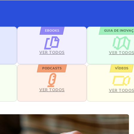
EBOOKS
GUIA DE INOVA
VER TODOS
VER TODO
PODCASTS
VÍDEOS
VER TODOS
VER TODO