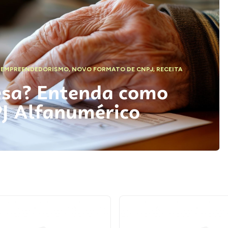
,
EMPREENDEDORISMO
,
NOVO FORMATO DE CNPJ
,
RECEITA
esa? Entenda como
PJ Alfanumérico