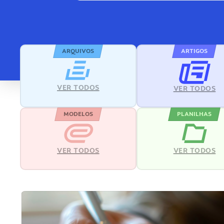
ARQUIVOS
ARTIGOS
VER TODOS
VER TODOS
MODELOS
PLANILHAS
VER TODOS
VER TODOS