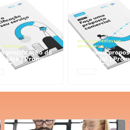
NEGÓCIOS
,
PROCESSOS
 FINANCEIRA
EMPRESARIAIS
 a precificação do
Faça uma propos
serviço | Prompts
comercial | Prom
tGPT
ChatGPT
AR
ACESSAR