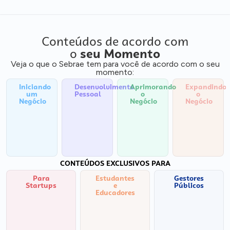
Conteúdos de acordo com
o
seu Momento
Veja o que o Sebrae tem para você de acordo com o seu
momento:
Iniciando
Desenvolvimento
Aprimorando
Expandindo
um
Pessoal
o
o
Negócio
Negócio
Negócio
CONTEÚDOS EXCLUSIVOS PARA
Para
Estudantes
Gestores
Startups
e
Públicos
Educadores