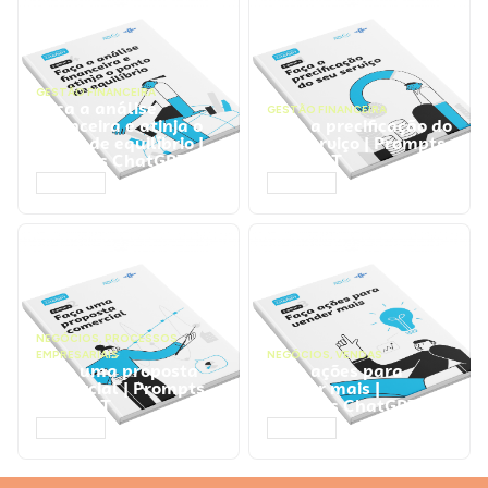
GESTÃO FINANCEIRA
Faça a análise
GESTÃO FINANCEIRA
financeira e atinja o
Faça a precificação do
ponto de equilíbrio |
seu serviço | Prompts
Prompts ChatGPT
ChatGPT
ACESSAR
ACESSAR
NEGÓCIOS
,
PROCESSOS
EMPRESARIAIS
NEGÓCIOS
,
VENDAS
Faça uma proposta
Faça ações para
comercial | Prompts
vender mais |
ChatGPT
Prompts ChatGPT
ACESSAR
ACESSAR