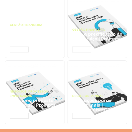
GESTÃO FINANCEIRA
Faça a análise
GESTÃO FINANCEIRA
financeira e atinja o
Faça a precificação do
ponto de equilíbrio |
seu serviço | Prompts
Prompts ChatGPT
ChatGPT
ACESSAR
ACESSAR
NEGÓCIOS
,
PROCESSOS
EMPRESARIAIS
NEGÓCIOS
,
VENDAS
Faça uma proposta
Faça ações para
comercial | Prompts
vender mais |
ChatGPT
Prompts ChatGPT
ACESSAR
ACESSAR