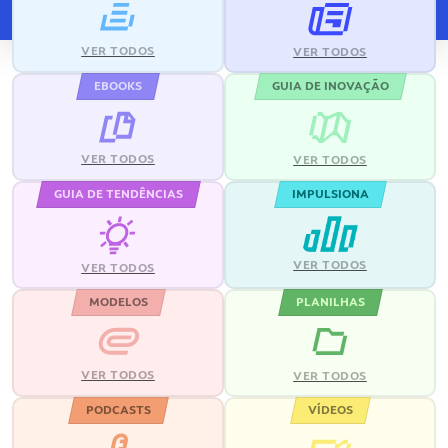
VER TODOS
VER TODOS
EBOOKS
GUIA DE INOVAÇÃO
VER TODOS
VER TODOS
GUIA DE TENDÊNCIAS
IMPULSIONA
VER TODOS
VER TODOS
MODELOS
PLANILHAS
VER TODOS
VER TODOS
PODCASTS
VÍDEOS