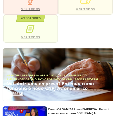
VER TODOS
VER TODOS
WEBSTORIES
VER TODOS
ABERTURA DE EMPRESA
,
ABRIR CNPJ
,
CNPJ ALFANUMÉRICO
,
EMPREENDEDORISMO
,
NOVO FORMATO DE CNPJ
,
RECEITA FEDERAL
Vai abrir uma empresa? Entenda como
funciona o novo CNPJ Alfanumérico
ACESSAR
Como ORGANIZAR sua EMPRESA. Reduzir
erros e crescer com SEGURANÇA.