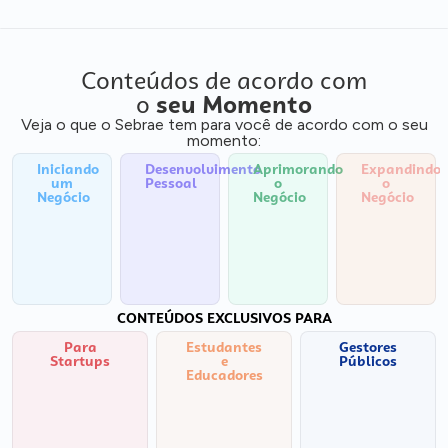
Conteúdos de acordo com
o
seu Momento
Veja o que o Sebrae tem para você de acordo com o seu
momento:
Iniciando
Desenvolvimento
Aprimorando
Expandindo
um
Pessoal
o
o
Negócio
Negócio
Negócio
CONTEÚDOS EXCLUSIVOS PARA
Para
Estudantes
Gestores
Startups
e
Públicos
Educadores