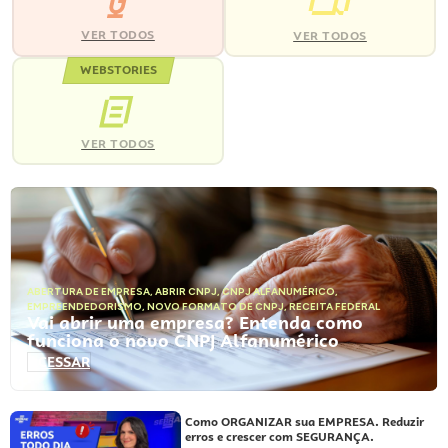
VER TODOS
VER TODOS
WEBSTORIES
VER TODOS
ABERTURA DE EMPRESA
,
ABRIR CNPJ
,
CNPJ ALFANUMÉRICO
,
EMPREENDEDORISMO
,
NOVO FORMATO DE CNPJ
,
RECEITA FEDERAL
Vai abrir uma empresa? Entenda como
funciona o novo CNPJ Alfanumérico
ACESSAR
Como ORGANIZAR sua EMPRESA. Reduzir
erros e crescer com SEGURANÇA.