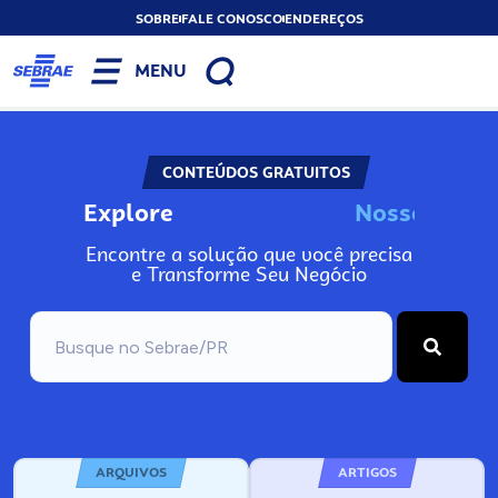
SOBRE
FALE CONOSCO
ENDEREÇOS
MENU
CONTEÚDOS GRATUITOS
Explore
N
o
s
s
o
s
I
n
f
o
Encontre a solução que você precisa
e Transforme Seu Negócio
ARQUIVOS
ARTIGOS