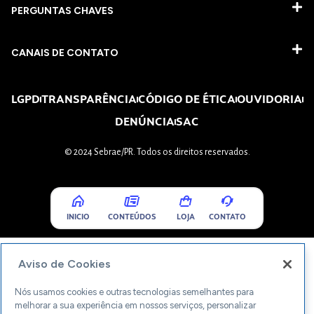
PERGUNTAS CHAVES​
CANAIS DE CONTATO
LGPD
TRANSPARÊNCIA
CÓDIGO DE ÉTICA
OUVIDORIA
DENÚNCIA
SAC
© 2024 Sebrae/PR. Todos os direitos reservados.
INICIO
CONTEÚDOS
LOJA
CONTATO
Aviso de Cookies
Nós usamos cookies e outras tecnologias semelhantes para
melhorar a sua experiência em nossos serviços, personalizar