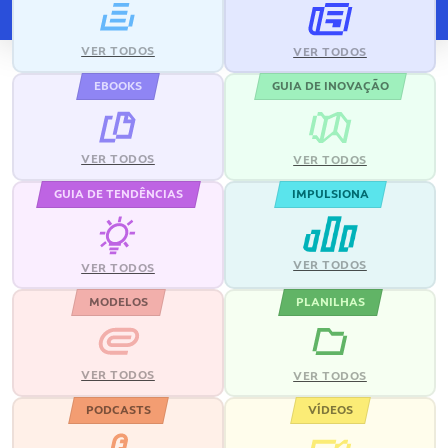
VER TODOS
VER TODOS
EBOOKS
GUIA DE INOVAÇÃO
VER TODOS
VER TODOS
GUIA DE TENDÊNCIAS
IMPULSIONA
VER TODOS
VER TODOS
MODELOS
PLANILHAS
VER TODOS
VER TODOS
PODCASTS
VÍDEOS