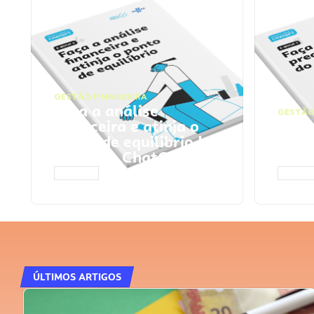
GESTÃO FINANCEIRA
Faça a análise
GESTÃO
financeira e atinja o
Faça
ponto de equilíbrio |
seu 
Prompts ChatGPT
Cha
ACESSAR
ACESS
ÚLTIMOS ARTIGOS