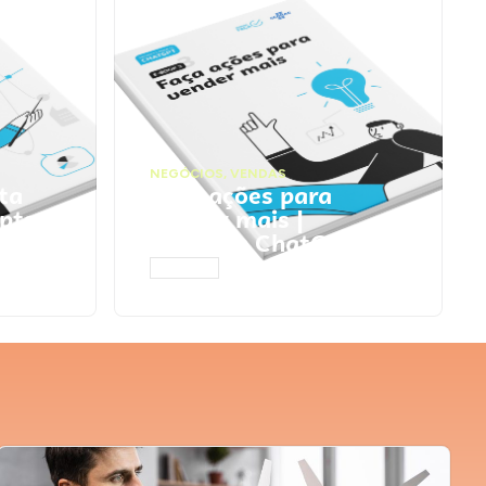
NEGÓCIOS
,
VENDAS
ta
Faça ações para
pts
vender mais |
Prompts ChatGPT
ACESSAR