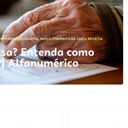
,
EMPREENDEDORISMO
,
NOVO FORMATO DE CNPJ
,
RECEITA
esa? Entenda como
PJ Alfanumérico