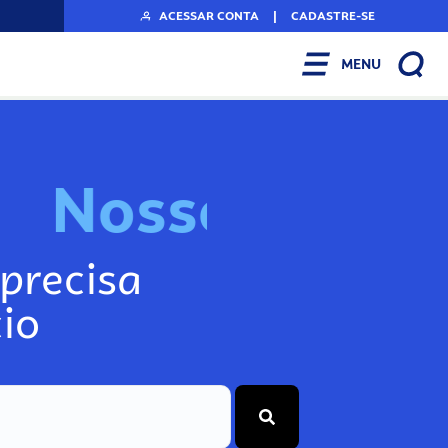
ACESSAR CONTA
|
CADASTRE-SE
MENU
N
o
s
s
o
s
I
n
f
o
g
precisa
io