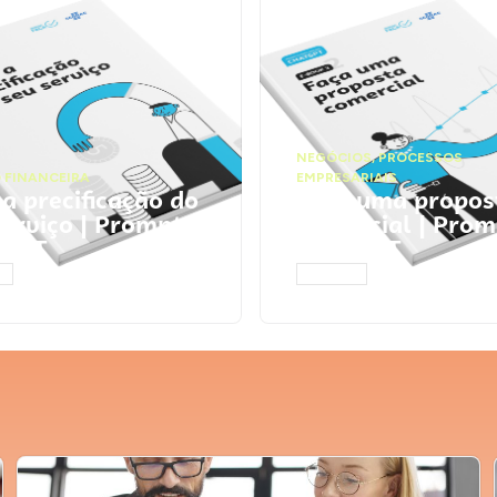
NEGÓCIOS
,
PROCESSOS
 FINANCEIRA
EMPRESARIAIS
 a precificação do
Faça uma propos
serviço | Prompts
comercial | Prom
tGPT
ChatGPT
AR
ACESSAR