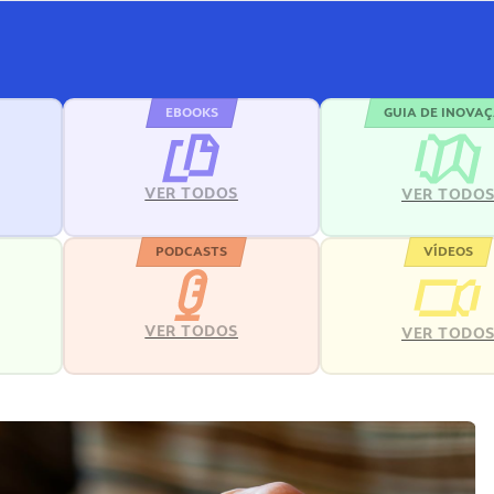
EBOOKS
GUIA DE INOVA
VER TODOS
VER TODO
PODCASTS
VÍDEOS
VER TODOS
VER TODO