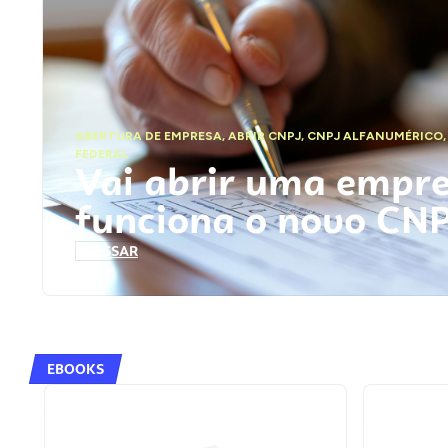
ABERTURA DE EMPRESA
,
ABRIR CNPJ
,
CNPJ ALFANUMÉRICO
FEDERAL
Vai abrir uma empr
funciona o novo CN
ACESSAR
EBOOKS