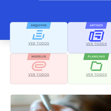
ARQUIVOS
ARTIGOS
VER TODOS
VER TODOS
MODELOS
PLANILHAS
VER TODOS
VER TODOS