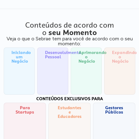
Conteúdos de acordo com
o
seu Momento
Veja o que o Sebrae tem para você de acordo com o seu
momento:
Iniciando
Desenvolvimento
Aprimorando
Expandindo
um
Pessoal
o
o
Negócio
Negócio
Negócio
CONTEÚDOS EXCLUSIVOS PARA
Para
Estudantes
Gestores
Startups
e
Públicos
Educadores