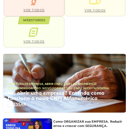
VER TODOS
VER TODOS
WEBSTORIES
VER TODOS
ABERTURA DE EMPRESA
,
ABRIR CNPJ
,
CNPJ ALFANUMÉRICO
,
EMPREENDEDORISMO
,
NOVO FORMATO DE CNPJ
,
RECEITA FEDERAL
Vai abrir uma empresa? Entenda como
funciona o novo CNPJ Alfanumérico
ACESSAR
Como ORGANIZAR sua EMPRESA. Reduzir
erros e crescer com SEGURANÇA.