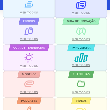
VER TODOS
VER TODOS
EBOOKS
GUIA DE INOVAÇÃO
VER TODOS
VER TODOS
GUIA DE TENDÊNCIAS
IMPULSIONA
VER TODOS
VER TODOS
MODELOS
PLANILHAS
VER TODOS
VER TODOS
PODCASTS
VÍDEOS