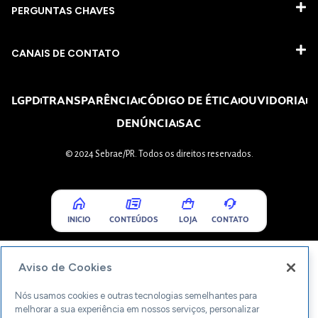
PERGUNTAS CHAVES​
CANAIS DE CONTATO
LGPD
TRANSPARÊNCIA
CÓDIGO DE ÉTICA
OUVIDORIA
DENÚNCIA
SAC
© 2024 Sebrae/PR. Todos os direitos reservados.
INICIO
CONTEÚDOS
LOJA
CONTATO
Aviso de Cookies
Nós usamos cookies e outras tecnologias semelhantes para
melhorar a sua experiência em nossos serviços, personalizar