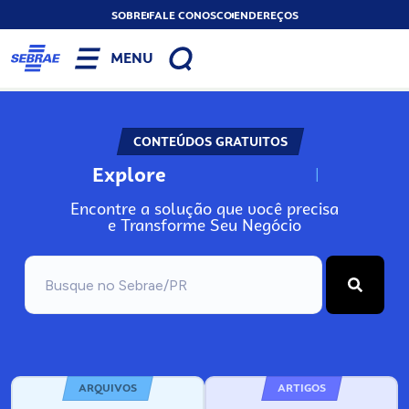
SOBRE
FALE CONOSCO
ENDEREÇOS
MENU
CONTEÚDOS GRATUITOS
Explore
N
o
s
s
o
s
A
Encontre a solução que você precisa
e Transforme Seu Negócio
ARQUIVOS
ARTIGOS