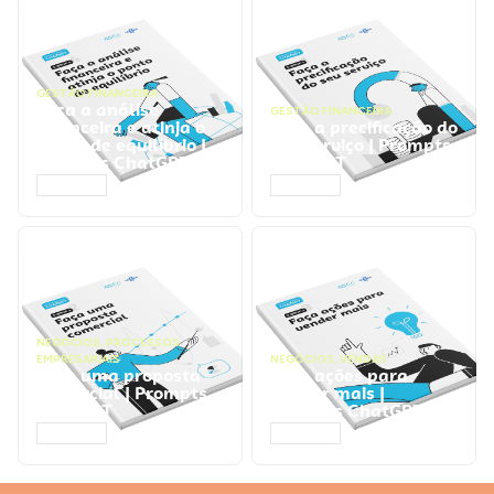
GESTÃO FINANCEIRA
Faça a análise
GESTÃO FINANCEIRA
financeira e atinja o
Faça a precificação do
ponto de equilíbrio |
seu serviço | Prompts
Prompts ChatGPT
ChatGPT
ACESSAR
ACESSAR
NEGÓCIOS
,
PROCESSOS
EMPRESARIAIS
NEGÓCIOS
,
VENDAS
Faça uma proposta
Faça ações para
comercial | Prompts
vender mais |
ChatGPT
Prompts ChatGPT
ACESSAR
ACESSAR