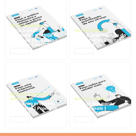
GESTÃO FINANCEIRA
Faça a análise
GESTÃO FINANCEIRA
financeira e atinja o
Faça a precificação do
ponto de equilíbrio |
seu serviço | Prompts
Prompts ChatGPT
ChatGPT
ACESSAR
ACESSAR
NEGÓCIOS
,
PROCESSOS
EMPRESARIAIS
NEGÓCIOS
,
VENDAS
Faça uma proposta
Faça ações para
comercial | Prompts
vender mais |
ChatGPT
Prompts ChatGPT
ACESSAR
ACESSAR