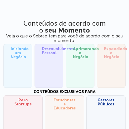
Conteúdos de acordo com
o
seu Momento
Veja o que o Sebrae tem para você de acordo com o seu
momento:
Iniciando
Desenvolvimento
Aprimorando
Expandindo
um
Pessoal
o
o
Negócio
Negócio
Negócio
CONTEÚDOS EXCLUSIVOS PARA
Para
Estudantes
Gestores
Startups
e
Públicos
Educadores