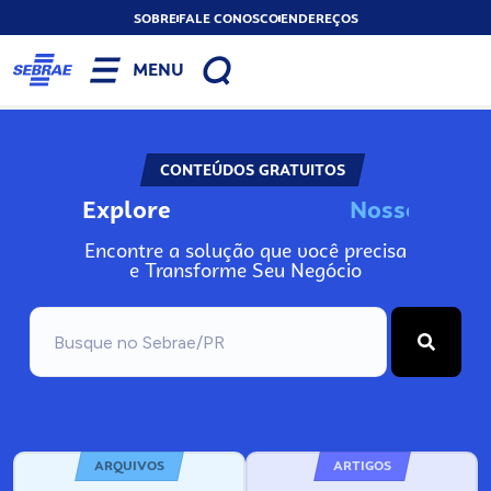
SOBRE
FALE CONOSCO
ENDEREÇOS
MENU
CONTEÚDOS GRATUITOS
Explore
N
o
s
s
o
s
I
n
f
o
Encontre a solução que você precisa
e Transforme Seu Negócio
ARQUIVOS
ARTIGOS