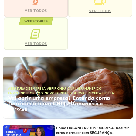
VER TODOS
VER TODOS
WEBSTORIES
VER TODOS
ABERTURA DE EMPRESA
,
ABRIR CNPJ
,
CNPJ ALFANUMÉRICO
,
EMPREENDEDORISMO
,
NOVO FORMATO DE CNPJ
,
RECEITA FEDERAL
Vai abrir uma empresa? Entenda como
funciona o novo CNPJ Alfanumérico
ACESSAR
Como ORGANIZAR sua EMPRESA. Reduzir
erros e crescer com SEGURANÇA.