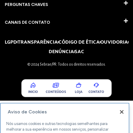
PERGUNTAS CHAVES​
CANAIS DE CONTATO
LGPD
TRANSPARÊNCIA
CÓDIGO DE ÉTICA
OUVIDORIA
DENÚNCIA
SAC
© 2024 Sebrae/PR. Todos os direitos reservados.
INICIO
CONTEÚDOS
LOJA
CONTATO
Aviso de Cookies
Nós usamos cookies e outras tecnologias semelhantes para
melhorar a sua experiência em nossos serviços, personalizar