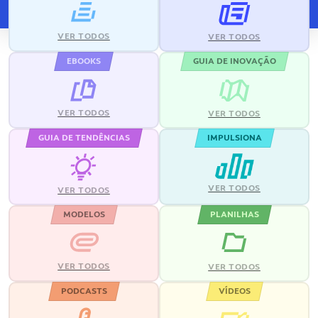
VER TODOS
VER TODOS
EBOOKS
GUIA DE INOVAÇÃO
VER TODOS
VER TODOS
GUIA DE TENDÊNCIAS
IMPULSIONA
VER TODOS
VER TODOS
MODELOS
PLANILHAS
VER TODOS
VER TODOS
PODCASTS
VÍDEOS