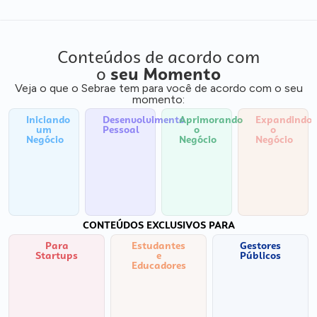
Conteúdos de acordo com
o
seu Momento
Veja o que o Sebrae tem para você de acordo com o seu
momento:
Iniciando
Desenvolvimento
Aprimorando
Expandindo
um
Pessoal
o
o
Negócio
Negócio
Negócio
CONTEÚDOS EXCLUSIVOS PARA
Para
Estudantes
Gestores
Startups
e
Públicos
Educadores