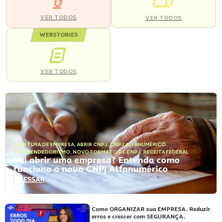
VER TODOS
VER TODOS
WEBSTORIES
VER TODOS
ABERTURA DE EMPRESA
,
ABRIR CNPJ
,
CNPJ ALFANUMÉRICO
,
EMPREENDEDORISMO
,
NOVO FORMATO DE CNPJ
,
RECEITA FEDERAL
Vai abrir uma empresa? Entenda como
funciona o novo CNPJ Alfanumérico
ACESSAR
Como ORGANIZAR sua EMPRESA. Reduzir
erros e crescer com SEGURANÇA.