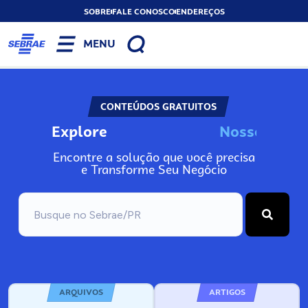
SOBRE
FALE CONOSCO
ENDEREÇOS
MENU
CONTEÚDOS GRATUITOS
Explore
N
o
s
s
o
s
I
n
f
o
Encontre a solução que você precisa
e Transforme Seu Negócio
ARQUIVOS
ARTIGOS