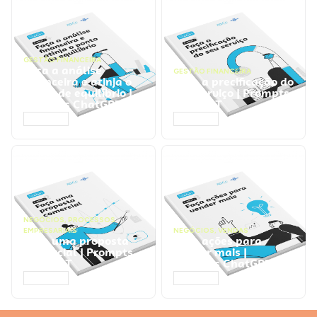
GESTÃO FINANCEIRA
Faça a análise
GESTÃO FINANCEIRA
financeira e atinja o
Faça a precificação do
ponto de equilíbrio |
seu serviço | Prompts
Prompts ChatGPT
ChatGPT
ACESSAR
ACESSAR
NEGÓCIOS
,
PROCESSOS
EMPRESARIAIS
NEGÓCIOS
,
VENDAS
Faça uma proposta
Faça ações para
comercial | Prompts
vender mais |
ChatGPT
Prompts ChatGPT
ACESSAR
ACESSAR