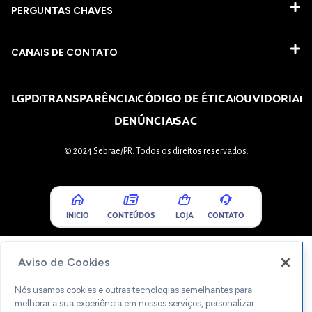
PERGUNTAS CHAVES​
CANAIS DE CONTATO
LGPD
TRANSPARÊNCIA
CÓDIGO DE ÉTICA
OUVIDORIA
DENÚNCIA
SAC
© 2024 Sebrae/PR. Todos os direitos reservados.
INICIO
CONTEÚDOS
LOJA
CONTATO
Aviso de Cookies
Nós usamos cookies e outras tecnologias semelhantes para
melhorar a sua experiência em nossos serviços, personalizar