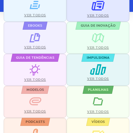
VER TODOS
VER TODOS
EBOOKS
GUIA DE INOVAÇÃO
VER TODOS
VER TODOS
GUIA DE TENDÊNCIAS
IMPULSIONA
VER TODOS
VER TODOS
MODELOS
PLANILHAS
VER TODOS
VER TODOS
PODCASTS
VÍDEOS