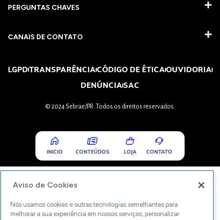
PERGUNTAS CHAVES​
CANAIS DE CONTATO
LGPD
TRANSPARÊNCIA
CÓDIGO DE ÉTICA
OUVIDORIA
DENÚNCIA
SAC
© 2024 Sebrae/PR. Todos os direitos reservados.
INICIO
CONTEÚDOS
LOJA
CONTATO
Aviso de Cookies
Nós usamos cookies e outras tecnologias semelhantes para
melhorar a sua experiência em nossos serviços, personalizar