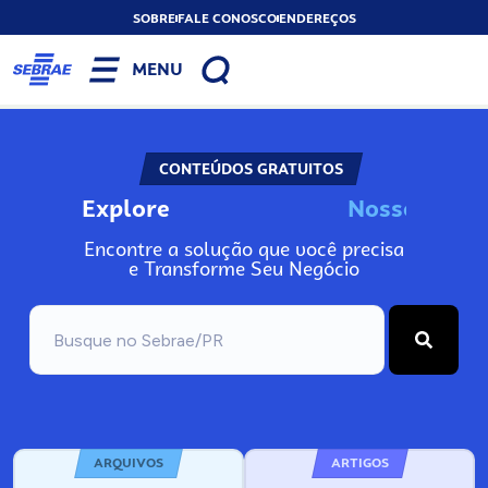
SOBRE
FALE CONOSCO
ENDEREÇOS
MENU
CONTEÚDOS GRATUITOS
Explore
N
o
s
s
o
s
I
n
f
o
Encontre a solução que você precisa
e Transforme Seu Negócio
ARQUIVOS
ARTIGOS