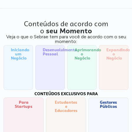
Conteúdos de acordo com
o
seu Momento
Veja o que o Sebrae tem para você de acordo com o seu
momento:
Iniciando
Desenvolvimento
Aprimorando
Expandindo
um
Pessoal
o
o
Negócio
Negócio
Negócio
CONTEÚDOS EXCLUSIVOS PARA
Para
Estudantes
Gestores
Startups
e
Públicos
Educadores