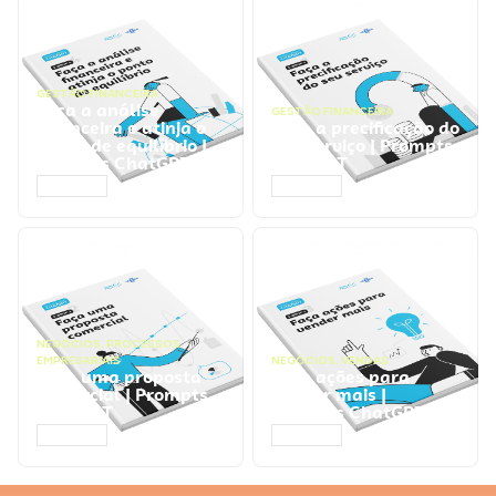
GESTÃO FINANCEIRA
Faça a análise
GESTÃO FINANCEIRA
financeira e atinja o
Faça a precificação do
ponto de equilíbrio |
seu serviço | Prompts
Prompts ChatGPT
ChatGPT
ACESSAR
ACESSAR
NEGÓCIOS
,
PROCESSOS
EMPRESARIAIS
NEGÓCIOS
,
VENDAS
Faça uma proposta
Faça ações para
comercial | Prompts
vender mais |
ChatGPT
Prompts ChatGPT
ACESSAR
ACESSAR