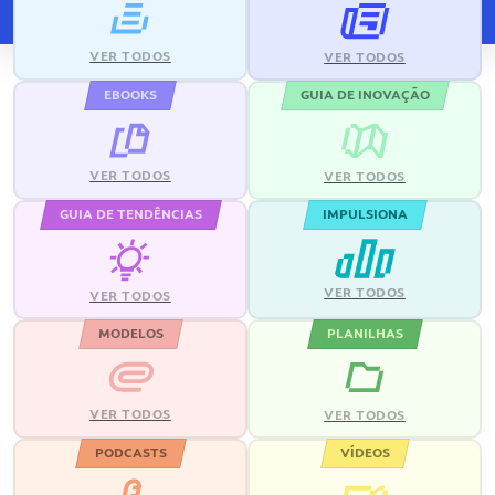
VER TODOS
VER TODOS
EBOOKS
GUIA DE INOVAÇÃO
VER TODOS
VER TODOS
GUIA DE TENDÊNCIAS
IMPULSIONA
VER TODOS
VER TODOS
MODELOS
PLANILHAS
VER TODOS
VER TODOS
PODCASTS
VÍDEOS