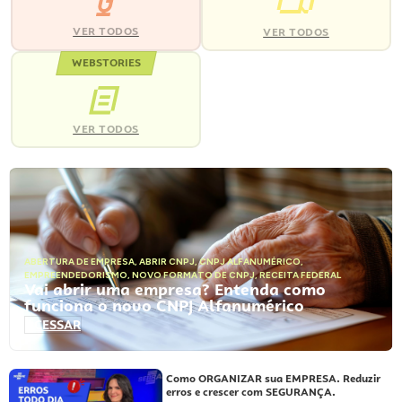
VER TODOS
VER TODOS
WEBSTORIES
VER TODOS
ABERTURA DE EMPRESA
,
ABRIR CNPJ
,
CNPJ ALFANUMÉRICO
,
EMPREENDEDORISMO
,
NOVO FORMATO DE CNPJ
,
RECEITA FEDERAL
Vai abrir uma empresa? Entenda como
funciona o novo CNPJ Alfanumérico
ACESSAR
Como ORGANIZAR sua EMPRESA. Reduzir
erros e crescer com SEGURANÇA.