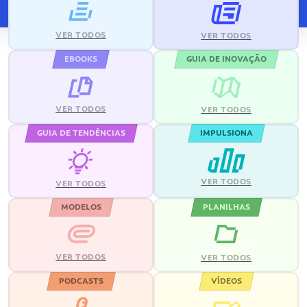
VER TODOS
VER TODOS
EBOOKS
GUIA DE INOVAÇÃO
VER TODOS
VER TODOS
GUIA DE TENDÊNCIAS
IMPULSIONA
VER TODOS
VER TODOS
MODELOS
PLANILHAS
VER TODOS
VER TODOS
PODCASTS
VÍDEOS