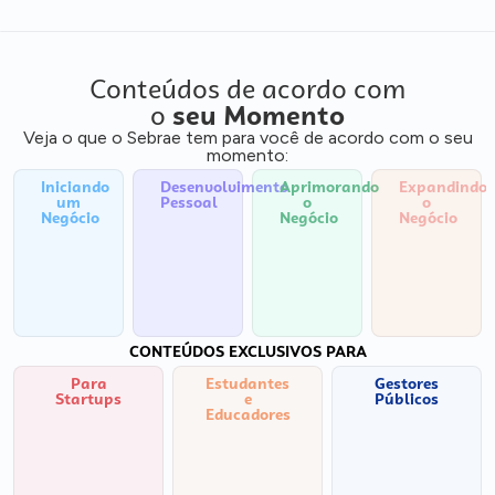
Conteúdos de acordo com
o
seu Momento
Veja o que o Sebrae tem para você de acordo com o seu
momento:
Iniciando
Desenvolvimento
Aprimorando
Expandindo
um
Pessoal
o
o
Negócio
Negócio
Negócio
CONTEÚDOS EXCLUSIVOS PARA
Para
Estudantes
Gestores
Startups
e
Públicos
Educadores