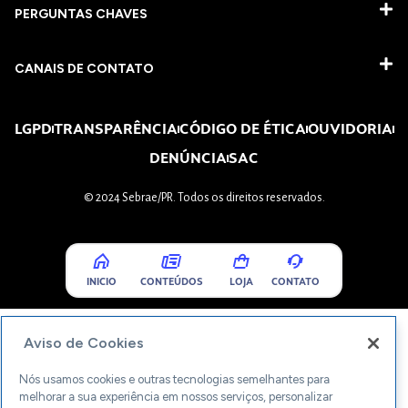
PERGUNTAS CHAVES​
CANAIS DE CONTATO
LGPD
TRANSPARÊNCIA
CÓDIGO DE ÉTICA
OUVIDORIA
DENÚNCIA
SAC
© 2024 Sebrae/PR. Todos os direitos reservados.
INICIO
CONTEÚDOS
LOJA
CONTATO
Aviso de Cookies
Nós usamos cookies e outras tecnologias semelhantes para
melhorar a sua experiência em nossos serviços, personalizar