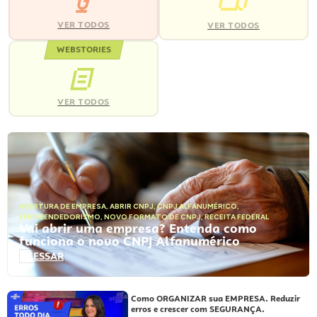
VER TODOS
VER TODOS
WEBSTORIES
VER TODOS
ABERTURA DE EMPRESA
,
ABRIR CNPJ
,
CNPJ ALFANUMÉRICO
,
EMPREENDEDORISMO
,
NOVO FORMATO DE CNPJ
,
RECEITA FEDERAL
Vai abrir uma empresa? Entenda como
funciona o novo CNPJ Alfanumérico
ACESSAR
Como ORGANIZAR sua EMPRESA. Reduzir
erros e crescer com SEGURANÇA.