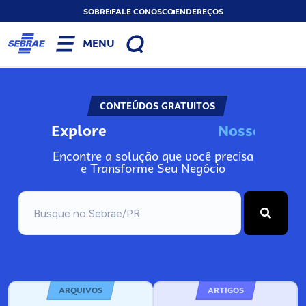
SOBRE
FALE CONOSCO
ENDEREÇOS
MENU
CONTEÚDOS GRATUITOS
Explore
N
o
s
s
o
s
I
n
f
o
Encontre a solução que você precisa
e Transforme Seu Negócio
ARQUIVOS
ARTIGOS