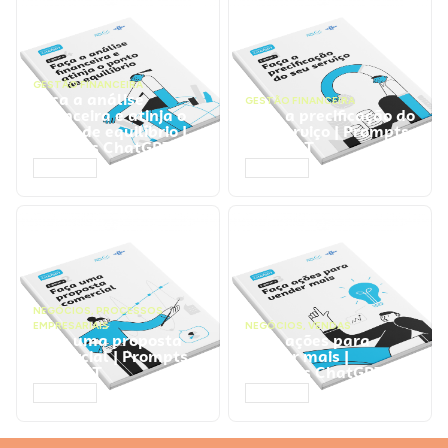
GESTÃO FINANCEIRA
Faça a análise
GESTÃO FINANCEIRA
financeira e atinja o
Faça a precificação do
ponto de equilíbrio |
seu serviço | Prompts
Prompts ChatGPT
ChatGPT
ACESSAR
ACESSAR
NEGÓCIOS
,
PROCESSOS
EMPRESARIAIS
NEGÓCIOS
,
VENDAS
Faça uma proposta
Faça ações para
comercial | Prompts
vender mais |
ChatGPT
Prompts ChatGPT
ACESSAR
ACESSAR