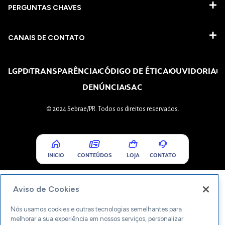
PERGUNTAS CHAVES​
CANAIS DE CONTATO
LGPD
TRANSPARÊNCIA
CÓDIGO DE ÉTICA
OUVIDORIA
DENÚNCIA
SAC
© 2024 Sebrae/PR. Todos os direitos reservados.
INICIO
CONTEÚDOS
LOJA
CONTATO
Aviso de Cookies
Nós usamos cookies e outras tecnologias semelhantes para
melhorar a sua experiência em nossos serviços, personalizar