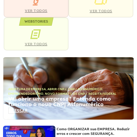
VER TODOS
VER TODOS
WEBSTORIES
VER TODOS
ABERTURA DE EMPRESA
,
ABRIR CNPJ
,
CNPJ ALFANUMÉRICO
,
EMPREENDEDORISMO
,
NOVO FORMATO DE CNPJ
,
RECEITA FEDERAL
Vai abrir uma empresa? Entenda como
funciona o novo CNPJ Alfanumérico
ACESSAR
Como ORGANIZAR sua EMPRESA. Reduzir
erros e crescer com SEGURANÇA.