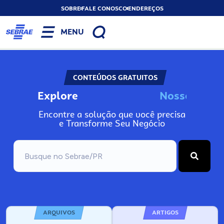
SOBRE
FALE CONOSCO
ENDEREÇOS
MENU
CONTEÚDOS GRATUITOS
Explore
N
o
s
s
o
s
I
n
f
o
Encontre a solução que você precisa
e Transforme Seu Negócio
ARQUIVOS
ARTIGOS