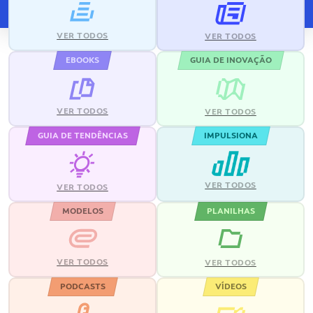
VER TODOS
VER TODOS
EBOOKS
GUIA DE INOVAÇÃO
VER TODOS
VER TODOS
GUIA DE TENDÊNCIAS
IMPULSIONA
VER TODOS
VER TODOS
MODELOS
PLANILHAS
VER TODOS
VER TODOS
PODCASTS
VÍDEOS