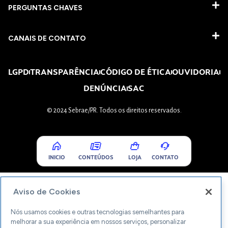
PERGUNTAS CHAVES​
CANAIS DE CONTATO
LGPD
TRANSPARÊNCIA
CÓDIGO DE ÉTICA
OUVIDORIA
DENÚNCIA
SAC
© 2024 Sebrae/PR. Todos os direitos reservados.
INICIO
CONTEÚDOS
LOJA
CONTATO
Aviso de Cookies
Nós usamos cookies e outras tecnologias semelhantes para
melhorar a sua experiência em nossos serviços, personalizar