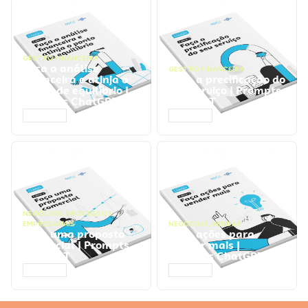
GESTÃO FINANCEIRA
Faça a análise
GESTÃO FINANCEIRA
financeira e atinja o
Faça a precificação do
ponto de equilíbrio |
seu serviço | Prompts
Prompts ChatGPT
ChatGPT
ACESSAR
ACESSAR
NEGÓCIOS
,
PROCESSOS
EMPRESARIAIS
NEGÓCIOS
,
VENDAS
Faça uma proposta
Faça ações para
comercial | Prompts
vender mais |
ChatGPT
Prompts ChatGPT
ACESSAR
ACESSAR