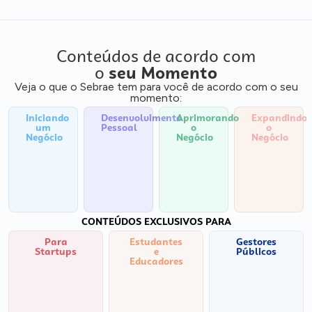
Conteúdos de acordo com
o
seu Momento
Veja o que o Sebrae tem para você de acordo com o seu
momento:
Iniciando
Desenvolvimento
Aprimorando
Expandindo
um
Pessoal
o
o
Negócio
Negócio
Negócio
CONTEÚDOS EXCLUSIVOS PARA
Para
Estudantes
Gestores
Startups
e
Públicos
Educadores