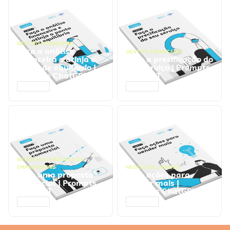
GESTÃO FINANCEIRA
Faça a análise
GESTÃO FINANCEIRA
financeira e atinja o
Faça a precificação do
ponto de equilíbrio |
seu serviço | Prompts
Prompts ChatGPT
ChatGPT
ACESSAR
ACESSAR
NEGÓCIOS
,
PROCESSOS
EMPRESARIAIS
NEGÓCIOS
,
VENDAS
Faça uma proposta
Faça ações para
comercial | Prompts
vender mais |
ChatGPT
Prompts ChatGPT
ACESSAR
ACESSAR