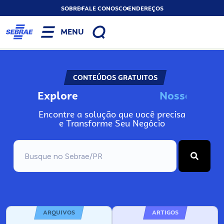
SOBRE
FALE CONOSCO
ENDEREÇOS
MENU
CONTEÚDOS GRATUITOS
Explore
N
o
s
s
o
s
A
I
n
Encontre a solução que você precisa
e Transforme Seu Negócio
ARQUIVOS
ARTIGOS