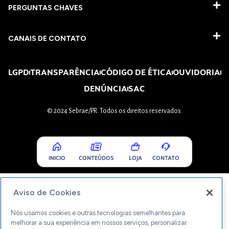
PERGUNTAS CHAVES​
CANAIS DE CONTATO
LGPD
TRANSPARÊNCIA
CÓDIGO DE ÉTICA
OUVIDORIA
DENÚNCIA
SAC
© 2024 Sebrae/PR. Todos os direitos reservados.
INICIO
CONTEÚDOS
LOJA
CONTATO
Aviso de Cookies
Nós usamos cookies e outras tecnologias semelhantes para
melhorar a sua experiência em nossos serviços, personalizar