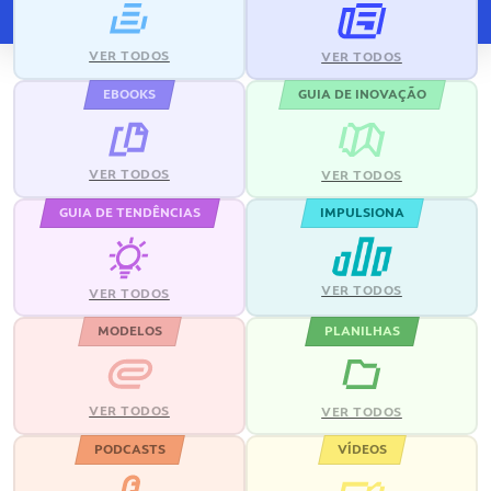
VER TODOS
VER TODOS
EBOOKS
GUIA DE INOVAÇÃO
VER TODOS
VER TODOS
GUIA DE TENDÊNCIAS
IMPULSIONA
VER TODOS
VER TODOS
MODELOS
PLANILHAS
VER TODOS
VER TODOS
PODCASTS
VÍDEOS