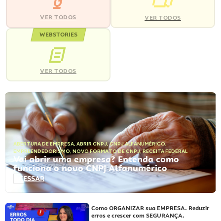
VER TODOS
VER TODOS
WEBSTORIES
VER TODOS
ABERTURA DE EMPRESA
,
ABRIR CNPJ
,
CNPJ ALFANUMÉRICO
,
EMPREENDEDORISMO
,
NOVO FORMATO DE CNPJ
,
RECEITA FEDERAL
Vai abrir uma empresa? Entenda como
funciona o novo CNPJ Alfanumérico
ACESSAR
Como ORGANIZAR sua EMPRESA. Reduzir
erros e crescer com SEGURANÇA.