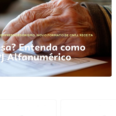
,
EMPREENDEDORISMO
,
NOVO FORMATO DE CNPJ
,
RECEITA
esa? Entenda como
PJ Alfanumérico