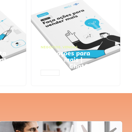
NEGÓCIOS
,
VENDAS
ta
Faça ações para
pts
vender mais |
Prompts ChatGPT
ACESSAR