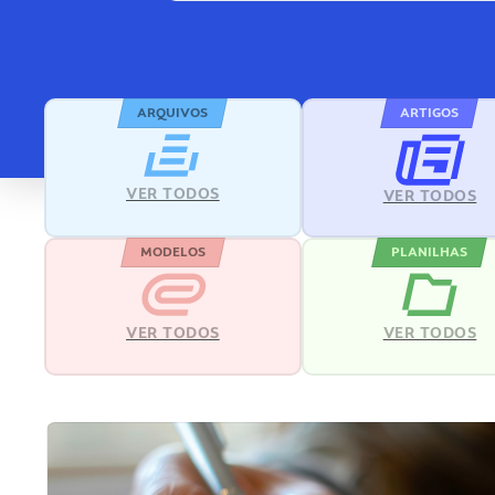
ARQUIVOS
ARTIGOS
VER TODOS
VER TODOS
MODELOS
PLANILHAS
VER TODOS
VER TODOS