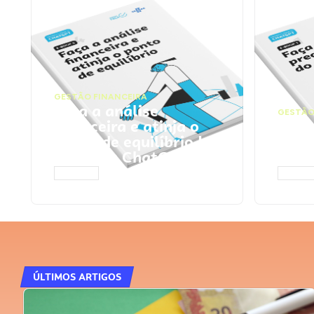
GESTÃO FINANCEIRA
Faça a análise
GESTÃO
financeira e atinja o
Faça
ponto de equilíbrio |
seu 
Prompts ChatGPT
Cha
ACESSAR
ACESS
ÚLTIMOS ARTIGOS