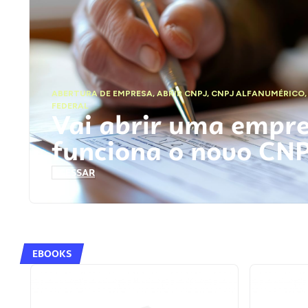
ABERTURA DE EMPRESA
,
ABRIR CNPJ
,
CNPJ ALFANUMÉRICO
FEDERAL
Vai abrir uma empr
funciona o novo CN
ACESSAR
EBOOKS