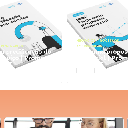
NEGÓCIOS
,
PROCESSOS
 FINANCEIRA
EMPRESARIAIS
 a precificação do
Faça uma propos
serviço | Prompts
comercial | Prom
tGPT
ChatGPT
AR
ACESSAR