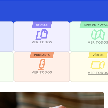
EBOOKS
GUIA DE INOVA
VER TODOS
VER TODO
PODCASTS
VÍDEOS
VER TODOS
VER TODO