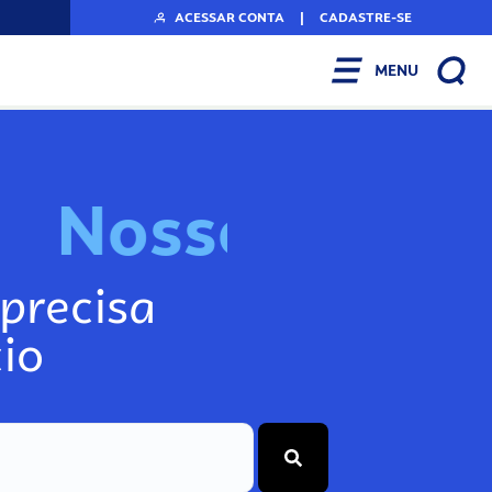
ACESSAR CONTA
|
CADASTRE-SE
MENU
N
o
s
s
o
s
I
n
f
o
precisa
io