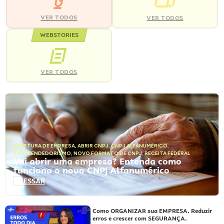
VER TODOS
VER TODOS
WEBSTORIES
VER TODOS
ABERTURA DE EMPRESA
,
ABRIR CNPJ
,
CNPJ ALFANUMÉRICO
,
EMPREENDEDORISMO
,
NOVO FORMATO DE CNPJ
,
RECEITA FEDERAL
Vai abrir uma empresa? Entenda como
funciona o novo CNPJ Alfanumérico
ACESSAR
Como ORGANIZAR sua EMPRESA. Reduzir
erros e crescer com SEGURANÇA.