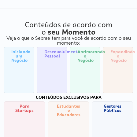
Conteúdos de acordo com
o
seu Momento
Veja o que o Sebrae tem para você de acordo com o seu
momento:
Iniciando
Desenvolvimento
Aprimorando
Expandindo
um
Pessoal
o
o
Negócio
Negócio
Negócio
CONTEÚDOS EXCLUSIVOS PARA
Para
Estudantes
Gestores
Startups
e
Públicos
Educadores