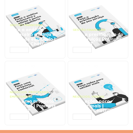
GESTÃO FINANCEIRA
Faça a análise
GESTÃO FINANCEIRA
financeira e atinja o
Faça a precificação do
ponto de equilíbrio |
seu serviço | Prompts
Prompts ChatGPT
ChatGPT
ACESSAR
ACESSAR
NEGÓCIOS
,
PROCESSOS
EMPRESARIAIS
NEGÓCIOS
,
VENDAS
Faça uma proposta
Faça ações para
comercial | Prompts
vender mais |
ChatGPT
Prompts ChatGPT
ACESSAR
ACESSAR