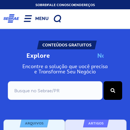
SOBRE
FALE CONOSCO
ENDEREÇOS
MENU
CONTEÚDOS GRATUITOS
Explore
N
o
s
s
o
s
A
Encontre a solução que você precisa
e Transforme Seu Negócio
ARQUIVOS
ARTIGOS