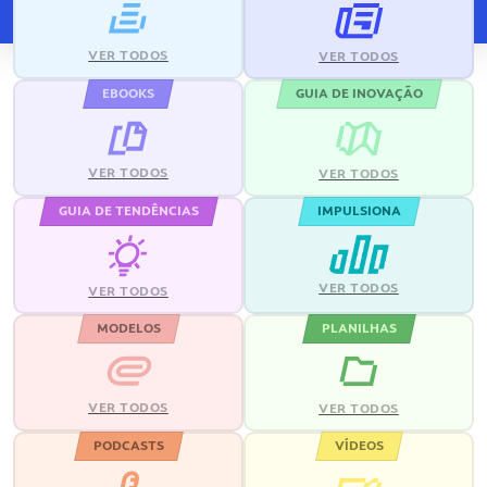
VER TODOS
VER TODOS
EBOOKS
GUIA DE INOVAÇÃO
VER TODOS
VER TODOS
GUIA DE TENDÊNCIAS
IMPULSIONA
VER TODOS
VER TODOS
MODELOS
PLANILHAS
VER TODOS
VER TODOS
PODCASTS
VÍDEOS