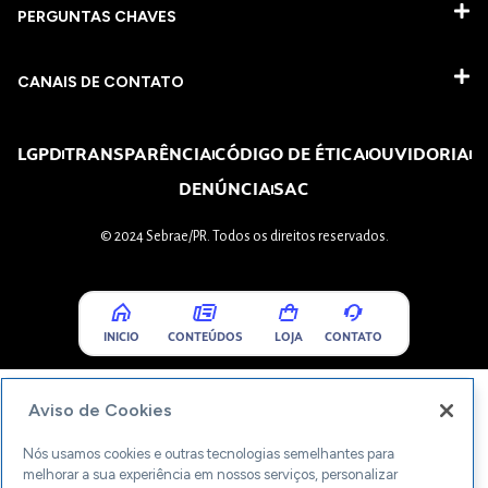
PERGUNTAS CHAVES​
CANAIS DE CONTATO
LGPD
TRANSPARÊNCIA
CÓDIGO DE ÉTICA
OUVIDORIA
DENÚNCIA
SAC
© 2024 Sebrae/PR. Todos os direitos reservados.
INICIO
CONTEÚDOS
LOJA
CONTATO
Aviso de Cookies
Nós usamos cookies e outras tecnologias semelhantes para
melhorar a sua experiência em nossos serviços, personalizar