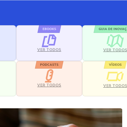
EBOOKS
GUIA DE INOVA
VER TODOS
VER TODO
PODCASTS
VÍDEOS
VER TODOS
VER TODO