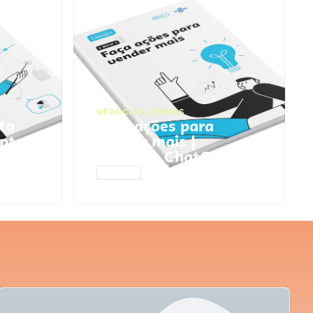
NEGÓCIOS
,
VENDAS
ta
Faça ações para
pts
vender mais |
Prompts ChatGPT
ACESSAR