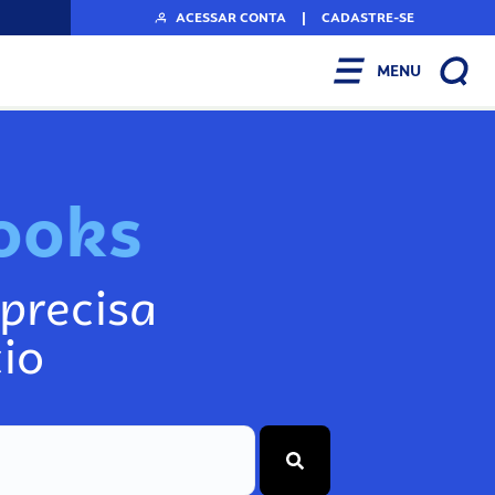
ACESSAR CONTA
|
CADASTRE-SE
MENU
o
o
k
s
precisa
io