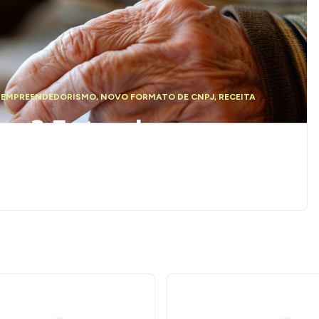
,
EMPREENDEDORISMO
,
NOVO FORMATO DE CNPJ
,
RECEITA
esa? Entenda como
PJ Alfanumérico