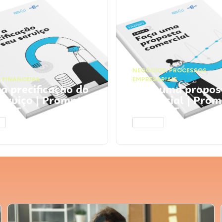
NEGÓCIOS
,
PROCESSOS
 FINANCEIRA
EMPRESARIAIS
 a precificação do
Faça uma propos
serviço | Prompts
comercial | Prom
tGPT
ChatGPT
AR
ACESSAR