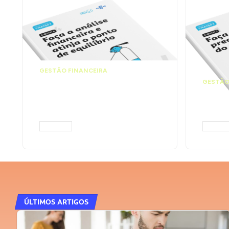
GESTÃO FINANCEIRA
Faça a análise
GESTÃO
financeira e atinja o
Faça
ponto de equilíbrio |
seu 
Prompts ChatGPT
Cha
ACESSAR
ACESS
ÚLTIMOS ARTIGOS