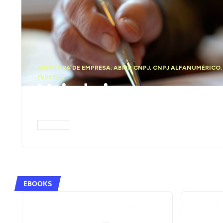
ABERTURA DE EMPRESA
,
ABRIR CNPJ
,
CNPJ ALFANUMÉRICO
FEDERAL
Vai abrir uma empr
funciona o novo CN
ACESSAR
EBOOKS