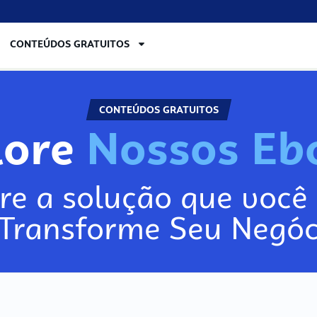
CONTEÚDOS GRATUITOS
CONTEÚDOS GRATUITOS
lore
N
o
s
s
o
s
E
b
re a solução que você 
 Transforme Seu Negóc