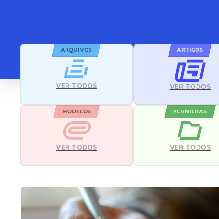
ARQUIVOS
ARTIGOS
VER TODOS
VER TODOS
MODELOS
PLANILHAS
VER TODOS
VER TODOS