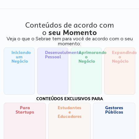
Conteúdos de acordo com
o
seu Momento
Veja o que o Sebrae tem para você de acordo com o seu
momento:
Iniciando
Desenvolvimento
Aprimorando
Expandindo
um
Pessoal
o
o
Negócio
Negócio
Negócio
CONTEÚDOS EXCLUSIVOS PARA
Para
Estudantes
Gestores
Startups
e
Públicos
Educadores