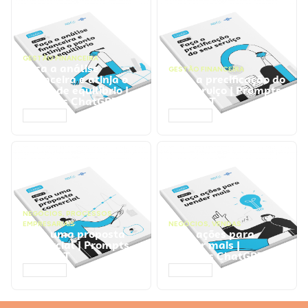
GESTÃO FINANCEIRA
Faça a análise
GESTÃO FINANCEIRA
financeira e atinja o
Faça a precificação do
ponto de equilíbrio |
seu serviço | Prompts
Prompts ChatGPT
ChatGPT
ACESSAR
ACESSAR
NEGÓCIOS
,
PROCESSOS
EMPRESARIAIS
NEGÓCIOS
,
VENDAS
Faça uma proposta
Faça ações para
comercial | Prompts
vender mais |
ChatGPT
Prompts ChatGPT
ACESSAR
ACESSAR