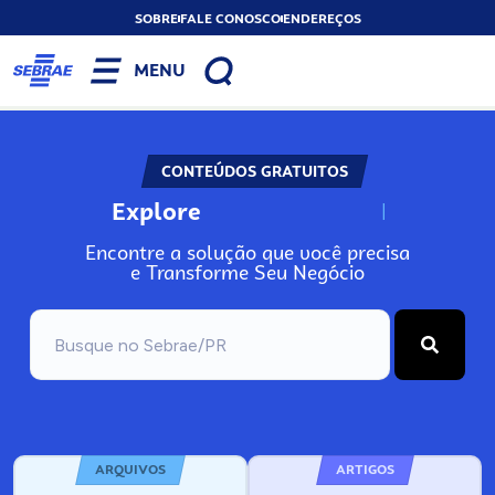
SOBRE
FALE CONOSCO
ENDEREÇOS
MENU
CONTEÚDOS GRATUITOS
Explore
N
o
s
s
o
s
A
Encontre a solução que você precisa
e Transforme Seu Negócio
ARQUIVOS
ARTIGOS