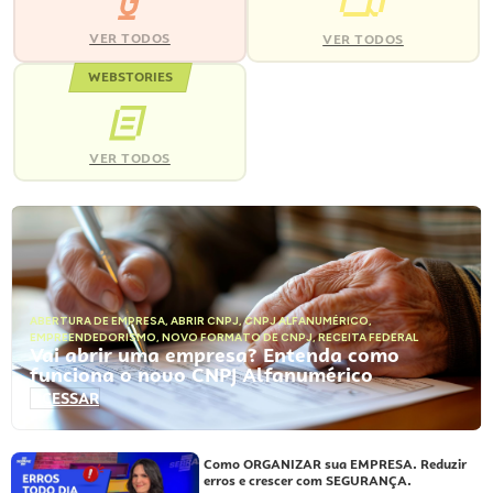
VER TODOS
VER TODOS
WEBSTORIES
VER TODOS
ABERTURA DE EMPRESA
,
ABRIR CNPJ
,
CNPJ ALFANUMÉRICO
,
EMPREENDEDORISMO
,
NOVO FORMATO DE CNPJ
,
RECEITA FEDERAL
Vai abrir uma empresa? Entenda como
funciona o novo CNPJ Alfanumérico
ACESSAR
Como ORGANIZAR sua EMPRESA. Reduzir
erros e crescer com SEGURANÇA.