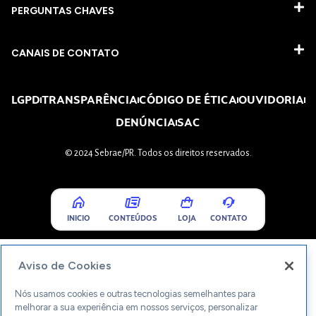
PERGUNTAS CHAVES​
CANAIS DE CONTATO
LGPD
TRANSPARÊNCIA
CÓDIGO DE ÉTICA
OUVIDORIA
DENÚNCIA
SAC
© 2024 Sebrae/PR. Todos os direitos reservados.
INICIO
CONTEÚDOS
LOJA
CONTATO
Aviso de Cookies
Nós usamos cookies e outras tecnologias semelhantes para
melhorar a sua experiência em nossos serviços, personalizar