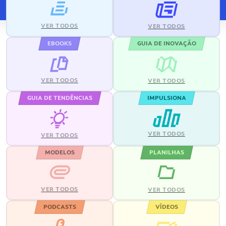
VER TODOS
VER TODOS
EBOOKS
GUIA DE INOVAÇÃO
VER TODOS
VER TODOS
GUIA DE TENDÊNCIAS
IMPULSIONA
VER TODOS
VER TODOS
MODELOS
PLANILHAS
VER TODOS
VER TODOS
PODCASTS
VÍDEOS