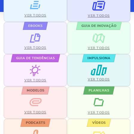
VER TODOS
VER TODOS
EBOOKS
GUIA DE INOVAÇÃO
VER TODOS
VER TODOS
GUIA DE TENDÊNCIAS
IMPULSIONA
VER TODOS
VER TODOS
MODELOS
PLANILHAS
VER TODOS
VER TODOS
PODCASTS
VÍDEOS