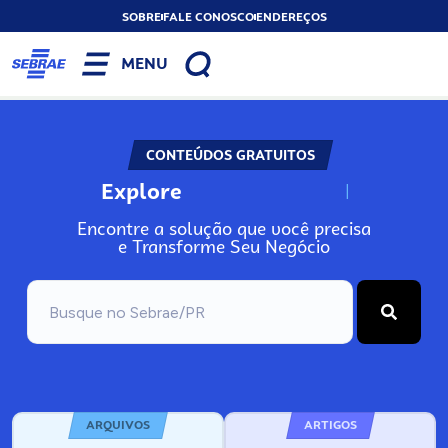
SOBRE
FALE CONOSCO
ENDEREÇOS
MENU
CONTEÚDOS GRATUITOS
Explore
N
o
s
s
o
s
A
Encontre a solução que você precisa
e Transforme Seu Negócio
ARQUIVOS
ARTIGOS