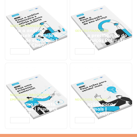
GESTÃO FINANCEIRA
Faça a análise
GESTÃO FINANCEIRA
financeira e atinja o
Faça a precificação do
ponto de equilíbrio |
seu serviço | Prompts
Prompts ChatGPT
ChatGPT
ACESSAR
ACESSAR
NEGÓCIOS
,
PROCESSOS
EMPRESARIAIS
NEGÓCIOS
,
VENDAS
Faça uma proposta
Faça ações para
comercial | Prompts
vender mais |
ChatGPT
Prompts ChatGPT
ACESSAR
ACESSAR