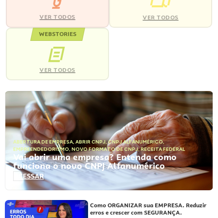
VER TODOS
VER TODOS
WEBSTORIES
VER TODOS
ABERTURA DE EMPRESA
,
ABRIR CNPJ
,
CNPJ ALFANUMÉRICO
,
EMPREENDEDORISMO
,
NOVO FORMATO DE CNPJ
,
RECEITA FEDERAL
Vai abrir uma empresa? Entenda como
funciona o novo CNPJ Alfanumérico
ACESSAR
Como ORGANIZAR sua EMPRESA. Reduzir
erros e crescer com SEGURANÇA.