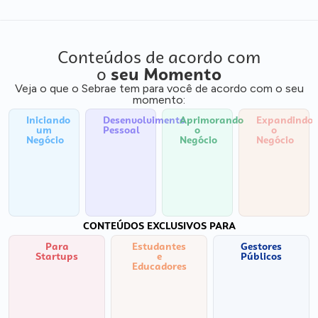
Conteúdos de acordo com
o
seu Momento
Veja o que o Sebrae tem para você de acordo com o seu
momento:
Iniciando
Desenvolvimento
Aprimorando
Expandindo
um
Pessoal
o
o
Negócio
Negócio
Negócio
CONTEÚDOS EXCLUSIVOS PARA
Para
Estudantes
Gestores
Startups
e
Públicos
Educadores