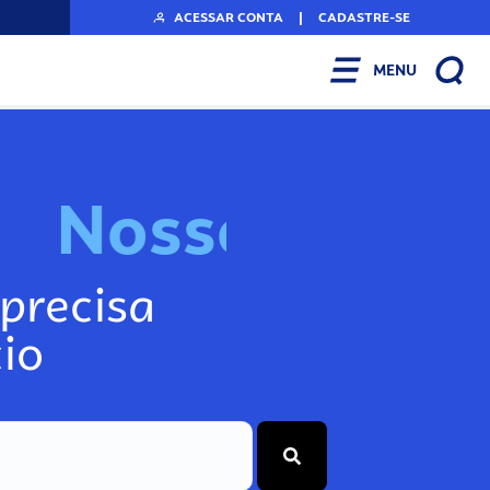
ACESSAR CONTA
|
CADASTRE-SE
MENU
N
o
s
s
o
s
A
r
precisa
io