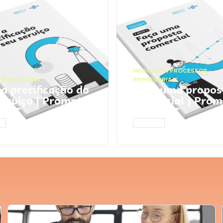
NEGÓCIOS
,
PROCESSOS
 FINANCEIRA
EMPRESARIAIS
 a precificação do
Faça uma propos
serviço | Prompts
comercial | Prom
tGPT
ChatGPT
AR
ACESSAR