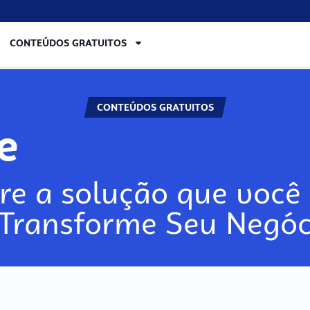
CONTEÚDOS GRATUITOS
CONTEÚDOS GRATUITOS
lore
re a solução que você 
 Transforme Seu Negóc