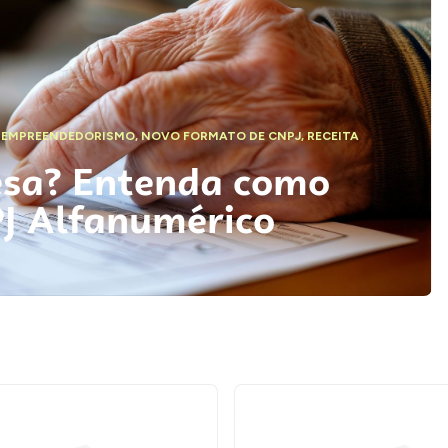
,
EMPREENDEDORISMO
,
NOVO FORMATO DE CNPJ
,
RECEITA
esa? Entenda como
PJ Alfanumérico