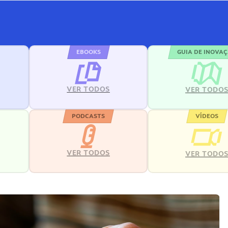
EBOOKS
GUIA DE INOVA
VER TODOS
VER TODO
PODCASTS
VÍDEOS
VER TODOS
VER TODO