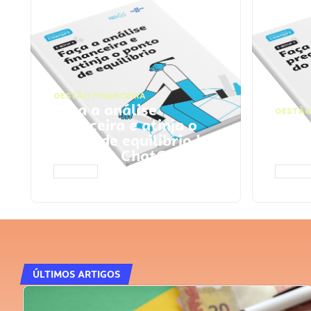
GESTÃO FINANCEIRA
Faça a análise
GESTÃO
financeira e atinja o
Faça
ponto de equilíbrio |
seu 
Prompts ChatGPT
Cha
ACESSAR
ACESS
ÚLTIMOS ARTIGOS