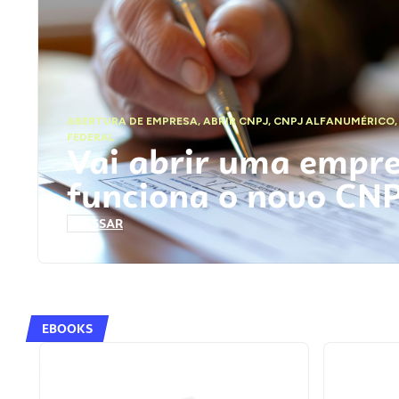
ABERTURA DE EMPRESA
,
ABRIR CNPJ
,
CNPJ ALFANUMÉRICO
FEDERAL
Vai abrir uma empr
funciona o novo CN
ACESSAR
EBOOKS