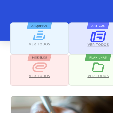
ARQUIVOS
ARTIGOS
VER TODOS
VER TODOS
MODELOS
PLANILHAS
VER TODOS
VER TODOS