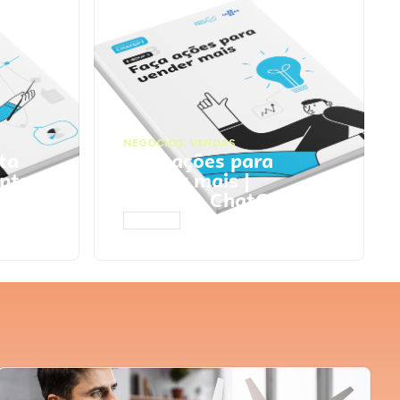
NEGÓCIOS
,
VENDAS
ta
Faça ações para
pts
vender mais |
Prompts ChatGPT
ACESSAR