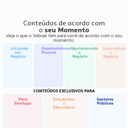
Conteúdos de acordo com
o
seu Momento
Veja o que o Sebrae tem para você de acordo com o seu
momento:
Iniciando
Desenvolvimento
Aprimorando
Expandindo
um
Pessoal
o
o
Negócio
Negócio
Negócio
CONTEÚDOS EXCLUSIVOS PARA
Para
Estudantes
Gestores
Startups
e
Públicos
Educadores