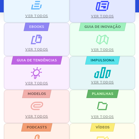
VER TODOS
VER TODOS
EBOOKS
GUIA DE INOVAÇÃO
VER TODOS
VER TODOS
GUIA DE TENDÊNCIAS
IMPULSIONA
VER TODOS
VER TODOS
MODELOS
PLANILHAS
VER TODOS
VER TODOS
PODCASTS
VÍDEOS