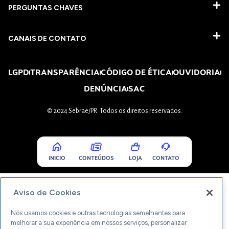
PERGUNTAS CHAVES​
CANAIS DE CONTATO
LGPD
TRANSPARÊNCIA
CÓDIGO DE ÉTICA
OUVIDORIA
DENÚNCIA
SAC
© 2024 Sebrae/PR. Todos os direitos reservados.
INICIO
CONTEÚDOS
LOJA
CONTATO
Aviso de Cookies
Nós usamos cookies e outras tecnologias semelhantes para
melhorar a sua experiência em nossos serviços, personalizar