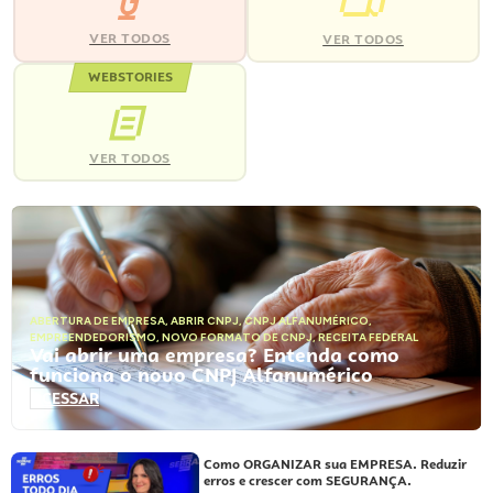
VER TODOS
VER TODOS
WEBSTORIES
VER TODOS
ABERTURA DE EMPRESA
,
ABRIR CNPJ
,
CNPJ ALFANUMÉRICO
,
EMPREENDEDORISMO
,
NOVO FORMATO DE CNPJ
,
RECEITA FEDERAL
Vai abrir uma empresa? Entenda como
funciona o novo CNPJ Alfanumérico
ACESSAR
Como ORGANIZAR sua EMPRESA. Reduzir
erros e crescer com SEGURANÇA.