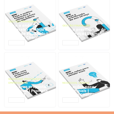
GESTÃO FINANCEIRA
Faça a análise
GESTÃO FINANCEIRA
financeira e atinja o
Faça a precificação do
ponto de equilíbrio |
seu serviço | Prompts
Prompts ChatGPT
ChatGPT
ACESSAR
ACESSAR
NEGÓCIOS
,
PROCESSOS
EMPRESARIAIS
NEGÓCIOS
,
VENDAS
Faça uma proposta
Faça ações para
comercial | Prompts
vender mais |
ChatGPT
Prompts ChatGPT
ACESSAR
ACESSAR