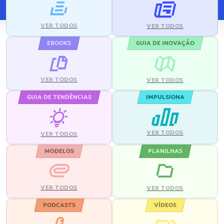
VER TODOS
VER TODOS
EBOOKS
GUIA DE INOVAÇÃO
VER TODOS
VER TODOS
GUIA DE TENDÊNCIAS
IMPULSIONA
VER TODOS
VER TODOS
MODELOS
PLANILHAS
VER TODOS
VER TODOS
PODCASTS
VÍDEOS