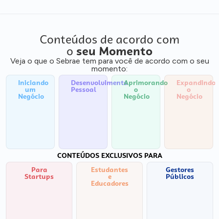
Conteúdos de acordo com
o
seu Momento
Veja o que o Sebrae tem para você de acordo com o seu
momento:
Iniciando
Desenvolvimento
Aprimorando
Expandindo
um
Pessoal
o
o
Negócio
Negócio
Negócio
CONTEÚDOS EXCLUSIVOS PARA
Para
Estudantes
Gestores
Startups
e
Públicos
Educadores