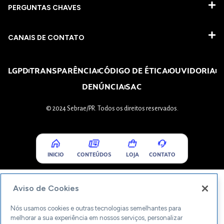
PERGUNTAS CHAVES​
CANAIS DE CONTATO
LGPD
TRANSPARÊNCIA
CÓDIGO DE ÉTICA
OUVIDORIA
DENÚNCIA
SAC
© 2024 Sebrae/PR. Todos os direitos reservados.
INICIO
CONTEÚDOS
LOJA
CONTATO
Aviso de Cookies
Nós usamos cookies e outras tecnologias semelhantes para
melhorar a sua experiência em nossos serviços, personalizar