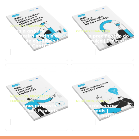
GESTÃO FINANCEIRA
Faça a análise
GESTÃO FINANCEIRA
financeira e atinja o
Faça a precificação do
ponto de equilíbrio |
seu serviço | Prompts
Prompts ChatGPT
ChatGPT
ACESSAR
ACESSAR
NEGÓCIOS
,
PROCESSOS
EMPRESARIAIS
NEGÓCIOS
,
VENDAS
Faça uma proposta
Faça ações para
comercial | Prompts
vender mais |
ChatGPT
Prompts ChatGPT
ACESSAR
ACESSAR