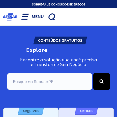
SOBRE
FALE CONOSCO
ENDEREÇOS
MENU
CONTEÚDOS GRATUITOS
Explore
N
o
s
s
o
s
A
Encontre a solução que você precisa
e Transforme Seu Negócio
ARQUIVOS
ARTIGOS