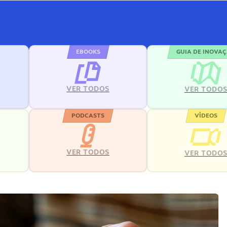
EBOOKS
GUIA DE INOVA
VER TODOS
VER TODO
PODCASTS
VÍDEOS
VER TODOS
VER TODO