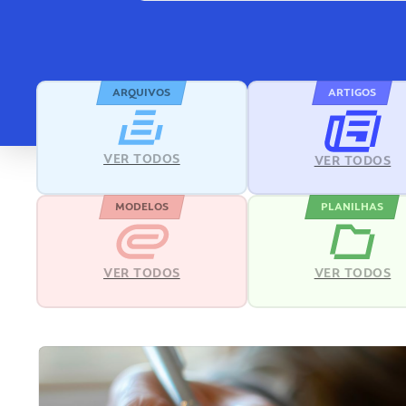
ARQUIVOS
ARTIGOS
VER TODOS
VER TODOS
MODELOS
PLANILHAS
VER TODOS
VER TODOS