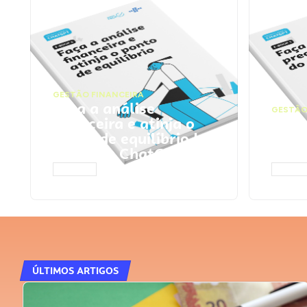
GESTÃO FINANCEIRA
Faça a análise
GESTÃO
financeira e atinja o
Faça
ponto de equilíbrio |
seu 
Prompts ChatGPT
Cha
ACESSAR
ACESS
ÚLTIMOS ARTIGOS