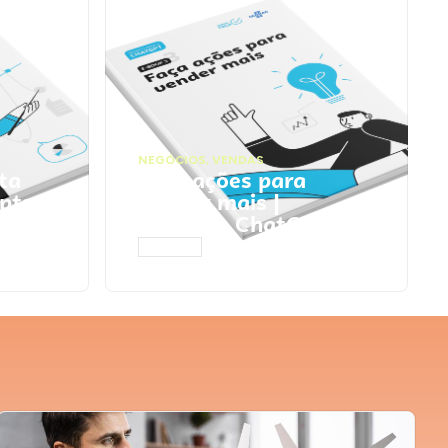
NEGÓCIOS
,
VENDAS
ta
Faça ações para
pts
vender mais |
Prompts ChatGPT
ACESSAR