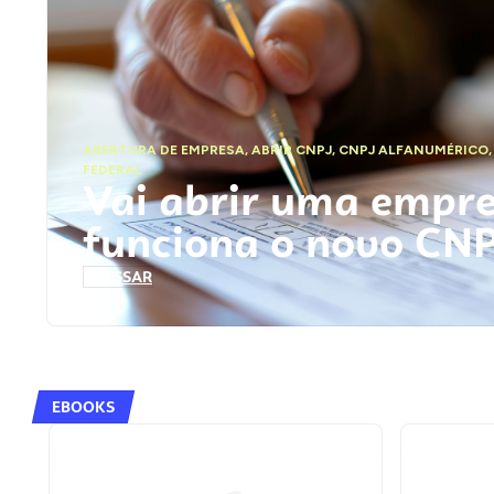
ABERTURA DE EMPRESA
,
ABRIR CNPJ
,
CNPJ ALFANUMÉRICO
FEDERAL
Vai abrir uma empr
funciona o novo CN
ACESSAR
EBOOKS