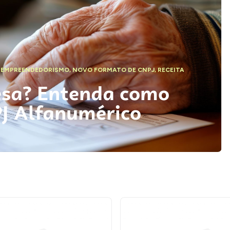
,
EMPREENDEDORISMO
,
NOVO FORMATO DE CNPJ
,
RECEITA
esa? Entenda como
PJ Alfanumérico