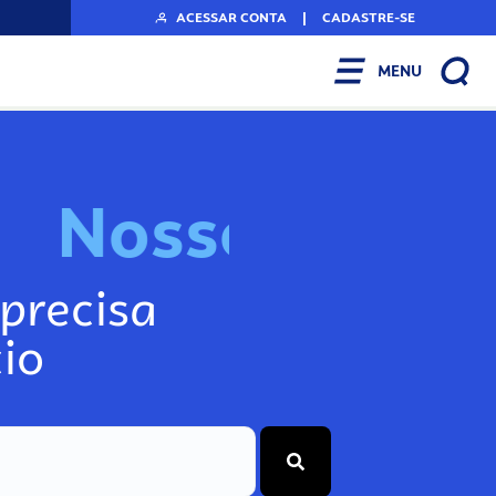
ACESSAR CONTA
|
CADASTRE-SE
MENU
N
o
s
s
o
s
I
n
f
o
precisa
io