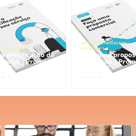
NEGÓCIOS
,
PROCESSOS
 FINANCEIRA
EMPRESARIAIS
 a precificação do
Faça uma propos
serviço | Prompts
comercial | Prom
tGPT
ChatGPT
AR
ACESSAR