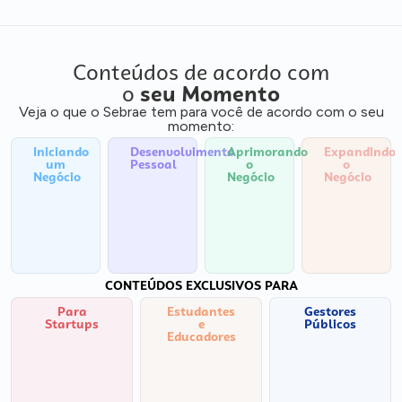
Conteúdos de acordo com
o
seu Momento
Veja o que o Sebrae tem para você de acordo com o seu
momento:
Iniciando
Desenvolvimento
Aprimorando
Expandindo
um
Pessoal
o
o
Negócio
Negócio
Negócio
CONTEÚDOS EXCLUSIVOS PARA
Para
Estudantes
Gestores
Startups
e
Públicos
Educadores