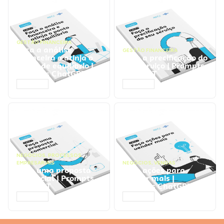
GESTÃO FINANCEIRA
Faça a análise
GESTÃO FINANCEIRA
financeira e atinja o
Faça a precificação do
ponto de equilíbrio |
seu serviço | Prompts
Prompts ChatGPT
ChatGPT
ACESSAR
ACESSAR
NEGÓCIOS
,
PROCESSOS
EMPRESARIAIS
NEGÓCIOS
,
VENDAS
Faça uma proposta
Faça ações para
comercial | Prompts
vender mais |
ChatGPT
Prompts ChatGPT
ACESSAR
ACESSAR