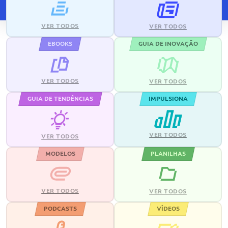
VER TODOS
VER TODOS
EBOOKS
GUIA DE INOVAÇÃO
VER TODOS
VER TODOS
GUIA DE TENDÊNCIAS
IMPULSIONA
VER TODOS
VER TODOS
MODELOS
PLANILHAS
VER TODOS
VER TODOS
PODCASTS
VÍDEOS