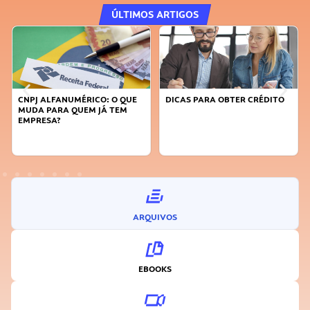
ÚLTIMOS ARTIGOS
: O QUE
DICAS PARA OBTER CRÉDITO
FAÇA A DIFERENÇA: SEJA
 TEM
SUSTENTÁVEL, SEJA
INOVADOR
ARQUIVOS
EBOOKS