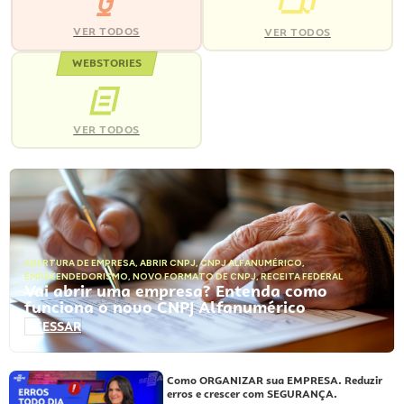
VER TODOS
VER TODOS
WEBSTORIES
VER TODOS
ABERTURA DE EMPRESA
,
ABRIR CNPJ
,
CNPJ ALFANUMÉRICO
,
EMPREENDEDORISMO
,
NOVO FORMATO DE CNPJ
,
RECEITA FEDERAL
Vai abrir uma empresa? Entenda como
funciona o novo CNPJ Alfanumérico
ACESSAR
Como ORGANIZAR sua EMPRESA. Reduzir
erros e crescer com SEGURANÇA.