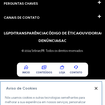
PERGUNTAS CHAVES​
CANAIS DE CONTATO
LGPD
TRANSPARÊNCIA
CÓDIGO DE ÉTICA
OUVIDORIA
DENÚNCIA
SAC
© 2024 Sebrae/PR. Todos os direitos reservados.
INICIO
CONTEÚDOS
LOJA
CONTATO
Aviso de Cookies
Nós usamos cookies e outras tecnologias semelhantes para
melhorar a sua experiência em nossos serviços, personalizar