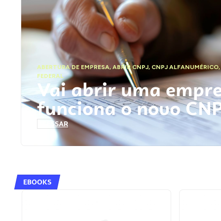
ABERTURA DE EMPRESA
,
ABRIR CNPJ
,
CNPJ ALFANUMÉRICO
FEDERAL
Vai abrir uma empr
funciona o novo CN
ACESSAR
EBOOKS