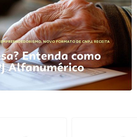
,
EMPREENDEDORISMO
,
NOVO FORMATO DE CNPJ
,
RECEITA
esa? Entenda como
PJ Alfanumérico