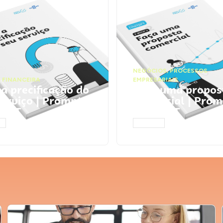
NEGÓCIOS
,
PROCESSOS
 FINANCEIRA
EMPRESARIAIS
 a precificação do
Faça uma propos
serviço | Prompts
comercial | Prom
tGPT
ChatGPT
AR
ACESSAR