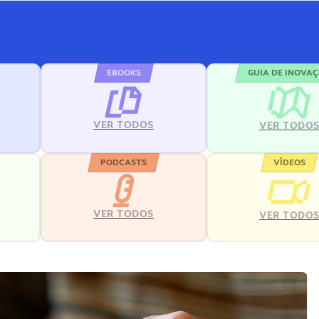
EBOOKS
GUIA DE INOVA
VER TODOS
VER TODO
PODCASTS
VÍDEOS
VER TODOS
VER TODO