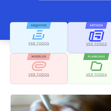
ARQUIVOS
ARTIGOS
VER TODOS
VER TODOS
MODELOS
PLANILHAS
VER TODOS
VER TODOS