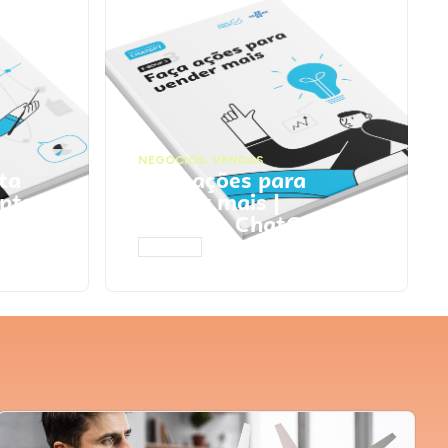
NEGÓCIOS
,
VENDAS
ta
Faça ações para
pts
vender mais |
Prompts ChatGPT
ACESSAR