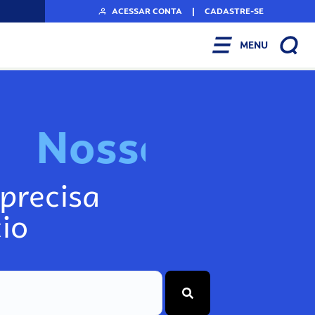
ACESSAR CONTA
|
CADASTRE-SE
MENU
N
o
s
s
o
s
A
r
precisa
io