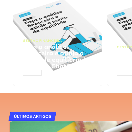
GESTÃO FINANCEIRA
Faça a análise
GESTÃO
financeira e atinja o
Faça
ponto de equilíbrio |
seu 
Prompts ChatGPT
Cha
ACESSAR
ACESS
ÚLTIMOS ARTIGOS