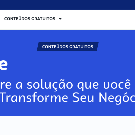
CONTEÚDOS GRATUITOS
CONTEÚDOS GRATUITOS
lore
re a solução que você 
 Transforme Seu Negóc