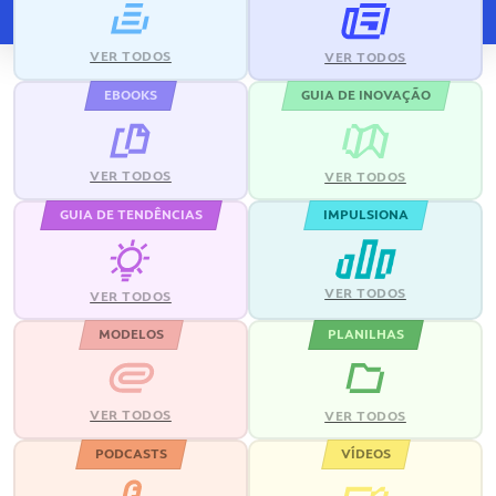
VER TODOS
VER TODOS
EBOOKS
GUIA DE INOVAÇÃO
VER TODOS
VER TODOS
GUIA DE TENDÊNCIAS
IMPULSIONA
VER TODOS
VER TODOS
MODELOS
PLANILHAS
VER TODOS
VER TODOS
PODCASTS
VÍDEOS