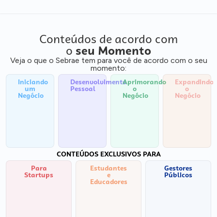
Conteúdos de acordo com
o
seu Momento
Veja o que o Sebrae tem para você de acordo com o seu
momento:
Iniciando
Desenvolvimento
Aprimorando
Expandindo
um
Pessoal
o
o
Negócio
Negócio
Negócio
CONTEÚDOS EXCLUSIVOS PARA
Para
Estudantes
Gestores
Startups
e
Públicos
Educadores