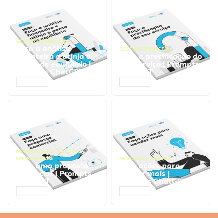
GESTÃO FINANCEIRA
Faça a análise
GESTÃO FINANCEIRA
financeira e atinja o
Faça a precificação do
ponto de equilíbrio |
seu serviço | Prompts
Prompts ChatGPT
ChatGPT
ACESSAR
ACESSAR
NEGÓCIOS
,
PROCESSOS
EMPRESARIAIS
NEGÓCIOS
,
VENDAS
Faça uma proposta
Faça ações para
comercial | Prompts
vender mais |
ChatGPT
Prompts ChatGPT
ACESSAR
ACESSAR