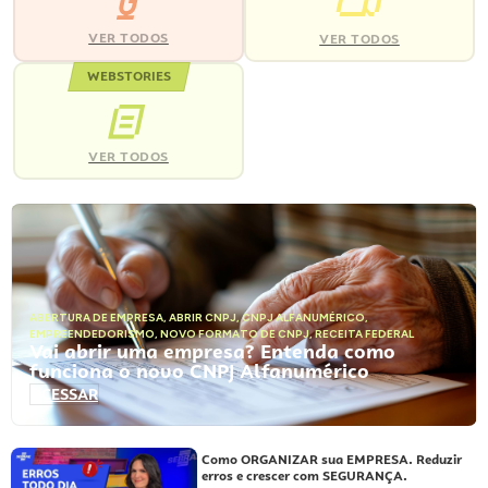
VER TODOS
VER TODOS
WEBSTORIES
VER TODOS
ABERTURA DE EMPRESA
,
ABRIR CNPJ
,
CNPJ ALFANUMÉRICO
,
EMPREENDEDORISMO
,
NOVO FORMATO DE CNPJ
,
RECEITA FEDERAL
Vai abrir uma empresa? Entenda como
funciona o novo CNPJ Alfanumérico
ACESSAR
Como ORGANIZAR sua EMPRESA. Reduzir
erros e crescer com SEGURANÇA.