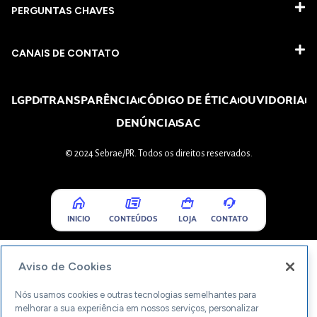
PERGUNTAS CHAVES​
CANAIS DE CONTATO
LGPD
TRANSPARÊNCIA
CÓDIGO DE ÉTICA
OUVIDORIA
DENÚNCIA
SAC
© 2024 Sebrae/PR. Todos os direitos reservados.
INICIO
CONTEÚDOS
LOJA
CONTATO
Aviso de Cookies
Nós usamos cookies e outras tecnologias semelhantes para
melhorar a sua experiência em nossos serviços, personalizar