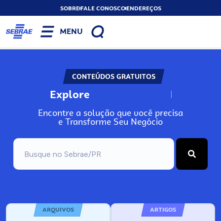
SOBRE
FALE CONOSCO
ENDEREÇOS
MENU
CONTEÚDOS GRATUITOS
Explore
N
o
s
s
o
s
A
Encontre a solução que você precisa
e Transforme Seu Negócio
ARQUIVOS
ARTIGOS