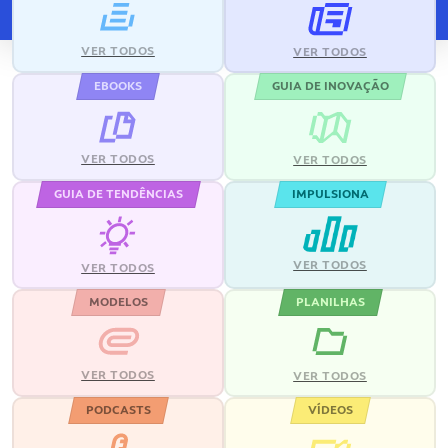
VER TODOS
VER TODOS
EBOOKS
GUIA DE INOVAÇÃO
VER TODOS
VER TODOS
GUIA DE TENDÊNCIAS
IMPULSIONA
VER TODOS
VER TODOS
MODELOS
PLANILHAS
VER TODOS
VER TODOS
PODCASTS
VÍDEOS