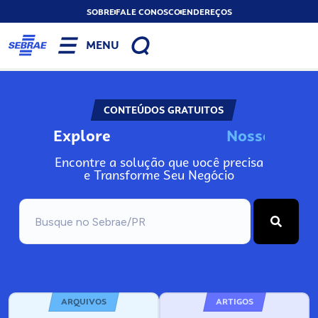
SOBRE
FALE CONOSCO
ENDEREÇOS
MENU
CONTEÚDOS GRATUITOS
Explore
N
o
s
s
o
s
I
n
f
o
Encontre a solução que você precisa
e Transforme Seu Negócio
ARQUIVOS
ARTIGOS