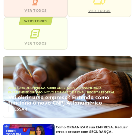
VER TODOS
VER TODOS
WEBSTORIES
VER TODOS
ABERTURA DE EMPRESA
,
ABRIR CNPJ
,
CNPJ ALFANUMÉRICO
,
EMPREENDEDORISMO
,
NOVO FORMATO DE CNPJ
,
RECEITA FEDERAL
Vai abrir uma empresa? Entenda como
funciona o novo CNPJ Alfanumérico
ACESSAR
Como ORGANIZAR sua EMPRESA. Reduzir
erros e crescer com SEGURANÇA.