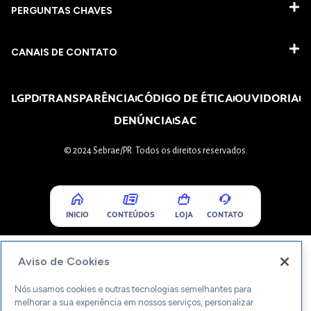
PERGUNTAS CHAVES​
CANAIS DE CONTATO
LGPD
TRANSPARÊNCIA
CÓDIGO DE ÉTICA
OUVIDORIA
DENÚNCIA
SAC
© 2024 Sebrae/PR. Todos os direitos reservados.
INICIO
CONTEÚDOS
LOJA
CONTATO
Aviso de Cookies
Nós usamos cookies e outras tecnologias semelhantes para
melhorar a sua experiência em nossos serviços, personalizar