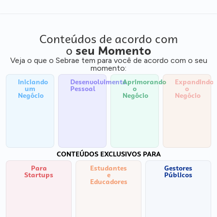
Conteúdos de acordo com
o
seu Momento
Veja o que o Sebrae tem para você de acordo com o seu
momento:
Iniciando
Desenvolvimento
Aprimorando
Expandindo
um
Pessoal
o
o
Negócio
Negócio
Negócio
CONTEÚDOS EXCLUSIVOS PARA
Para
Estudantes
Gestores
Startups
e
Públicos
Educadores