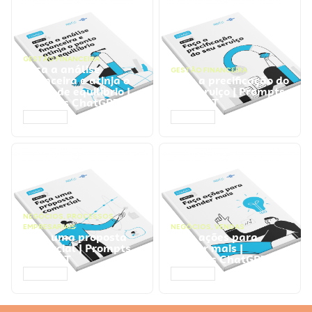
GESTÃO FINANCEIRA
Faça a análise
GESTÃO FINANCEIRA
financeira e atinja o
Faça a precificação do
ponto de equilíbrio |
seu serviço | Prompts
Prompts ChatGPT
ChatGPT
ACESSAR
ACESSAR
NEGÓCIOS
,
PROCESSOS
EMPRESARIAIS
NEGÓCIOS
,
VENDAS
Faça uma proposta
Faça ações para
comercial | Prompts
vender mais |
ChatGPT
Prompts ChatGPT
ACESSAR
ACESSAR