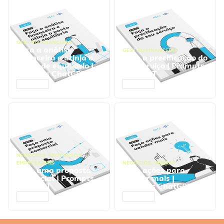
GESTÃO FINANCEIRA
Faça a análise
GESTÃO FINANCEIRA
financeira e atinja o
Faça a precificação do
ponto de equilíbrio |
seu serviço | Prompts
Prompts ChatGPT
ChatGPT
ACESSAR
ACESSAR
NEGÓCIOS
,
PROCESSOS
EMPRESARIAIS
NEGÓCIOS
,
VENDAS
Faça uma proposta
Faça ações para
comercial | Prompts
vender mais |
ChatGPT
Prompts ChatGPT
ACESSAR
ACESSAR