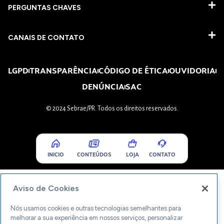
PERGUNTAS CHAVES​
CANAIS DE CONTATO
LGPD
TRANSPARÊNCIA
CÓDIGO DE ÉTICA
OUVIDORIA
DENÚNCIA
SAC
© 2024 Sebrae/PR. Todos os direitos reservados.
INICIO
CONTEÚDOS
LOJA
CONTATO
Aviso de Cookies
Nós usamos cookies e outras tecnologias semelhantes para
melhorar a sua experiência em nossos serviços, personalizar