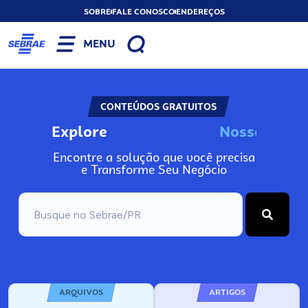
SOBRE
FALE CONOSCO
ENDEREÇOS
MENU
CONTEÚDOS GRATUITOS
Explore
N
o
s
s
o
s
A
Encontre a solução que você precisa
e Transforme Seu Negócio
ARQUIVOS
ARTIGOS