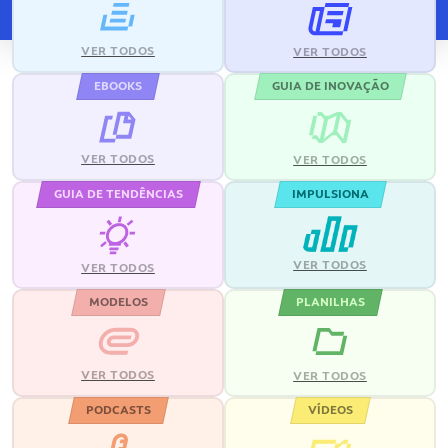
VER TODOS
VER TODOS
EBOOKS
GUIA DE INOVAÇÃO
VER TODOS
VER TODOS
GUIA DE TENDÊNCIAS
IMPULSIONA
VER TODOS
VER TODOS
MODELOS
PLANILHAS
VER TODOS
VER TODOS
PODCASTS
VÍDEOS