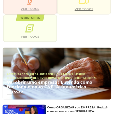
VER TODOS
VER TODOS
WEBSTORIES
VER TODOS
ABERTURA DE EMPRESA
,
ABRIR CNPJ
,
CNPJ ALFANUMÉRICO
,
EMPREENDEDORISMO
,
NOVO FORMATO DE CNPJ
,
RECEITA FEDERAL
Vai abrir uma empresa? Entenda como
funciona o novo CNPJ Alfanumérico
ACESSAR
Como ORGANIZAR sua EMPRESA. Reduzir
erros e crescer com SEGURANÇA.