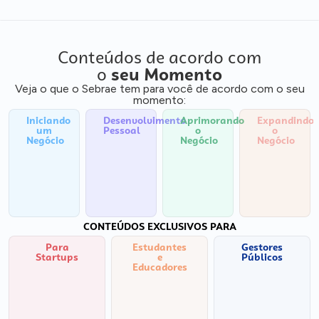
Conteúdos de acordo com
o
seu Momento
Veja o que o Sebrae tem para você de acordo com o seu
momento:
Iniciando
Desenvolvimento
Aprimorando
Expandindo
um
Pessoal
o
o
Negócio
Negócio
Negócio
CONTEÚDOS EXCLUSIVOS PARA
Para
Estudantes
Gestores
Startups
e
Públicos
Educadores