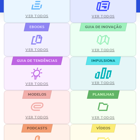
VER TODOS
VER TODOS
EBOOKS
GUIA DE INOVAÇÃO
VER TODOS
VER TODOS
GUIA DE TENDÊNCIAS
IMPULSIONA
VER TODOS
VER TODOS
MODELOS
PLANILHAS
VER TODOS
VER TODOS
PODCASTS
VÍDEOS