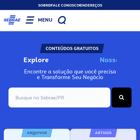
SOBRE
FALE CONOSCO
ENDEREÇOS
MENU
CONTEÚDOS GRATUITOS
Explore
N
o
s
s
o
s
A
I
n
Encontre a solução que você precisa
e Transforme Seu Negócio
ARQUIVOS
ARTIGOS