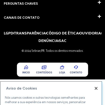
PERGUNTAS CHAVES​
CANAIS DE CONTATO
LGPD
TRANSPARÊNCIA
CÓDIGO DE ÉTICA
OUVIDORIA
DENÚNCIA
SAC
© 2024 Sebrae/PR. Todos os direitos reservados.
INICIO
CONTEÚDOS
LOJA
CONTATO
Aviso de Cookies
Nós usamos cookies e outras tecnologias semelhantes para
melhorar a sua experiência em nossos serviços, personalizar