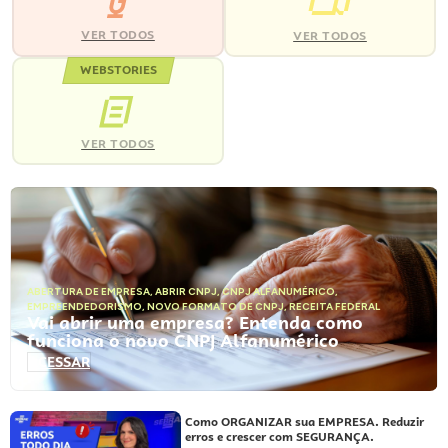
VER TODOS
VER TODOS
WEBSTORIES
VER TODOS
ABERTURA DE EMPRESA
,
ABRIR CNPJ
,
CNPJ ALFANUMÉRICO
,
EMPREENDEDORISMO
,
NOVO FORMATO DE CNPJ
,
RECEITA FEDERAL
Vai abrir uma empresa? Entenda como
funciona o novo CNPJ Alfanumérico
ACESSAR
Como ORGANIZAR sua EMPRESA. Reduzir
erros e crescer com SEGURANÇA.