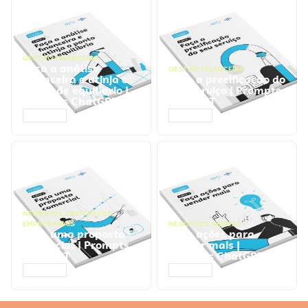
GESTÃO FINANCEIRA
Faça a análise
GESTÃO FINANCEIRA
financeira e atinja o
Faça a precificação do
ponto de equilíbrio |
seu serviço | Prompts
Prompts ChatGPT
ChatGPT
ACESSAR
ACESSAR
NEGÓCIOS
,
PROCESSOS
EMPRESARIAIS
NEGÓCIOS
,
VENDAS
Faça uma proposta
Faça ações para
comercial | Prompts
vender mais |
ChatGPT
Prompts ChatGPT
ACESSAR
ACESSAR