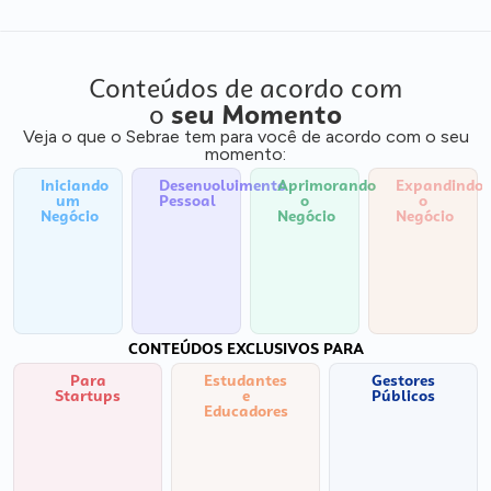
Conteúdos de acordo com
o
seu Momento
Veja o que o Sebrae tem para você de acordo com o seu
momento:
Iniciando
Desenvolvimento
Aprimorando
Expandindo
um
Pessoal
o
o
Negócio
Negócio
Negócio
CONTEÚDOS EXCLUSIVOS PARA
Para
Estudantes
Gestores
Startups
e
Públicos
Educadores