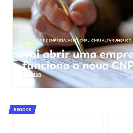
ABERTURA DE EMPRESA
,
ABRIR CNPJ
,
CNPJ ALFANUMÉRICO
FEDERAL
Vai abrir uma empr
funciona o novo CN
ACESSAR
EBOOKS