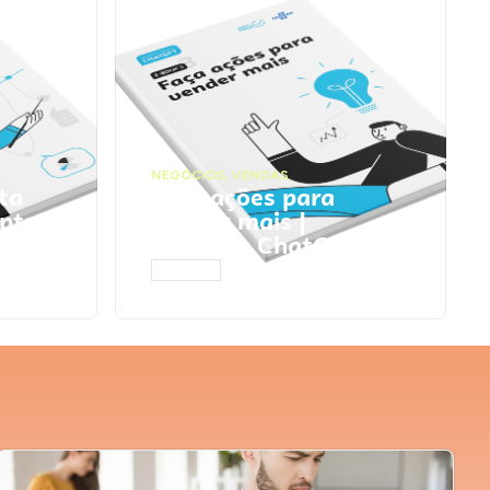
NEGÓCIOS
,
VENDAS
ta
Faça ações para
pts
vender mais |
Prompts ChatGPT
ACESSAR