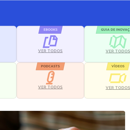
EBOOKS
GUIA DE INOVA
VER TODOS
VER TODO
PODCASTS
VÍDEOS
VER TODOS
VER TODO