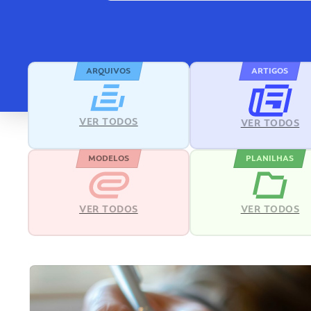
ARQUIVOS
ARTIGOS
VER TODOS
VER TODOS
MODELOS
PLANILHAS
VER TODOS
VER TODOS