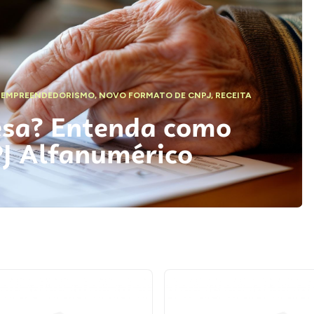
,
EMPREENDEDORISMO
,
NOVO FORMATO DE CNPJ
,
RECEITA
esa? Entenda como
PJ Alfanumérico