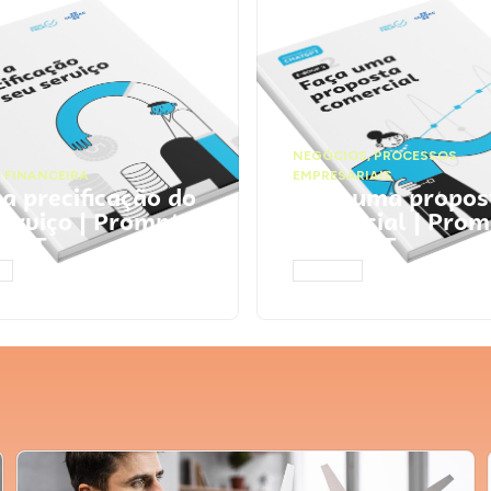
NEGÓCIOS
,
PROCESSOS
 FINANCEIRA
EMPRESARIAIS
 a precificação do
Faça uma propos
serviço | Prompts
comercial | Prom
tGPT
ChatGPT
AR
ACESSAR