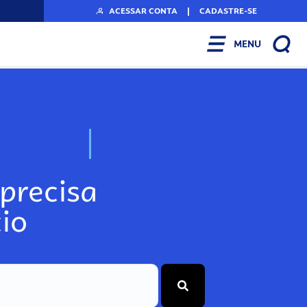
ACESSAR CONTA
|
CADASTRE-SE
MENU
N
r
t
o
o
A
s
s
s
s
s
o
precisa
io