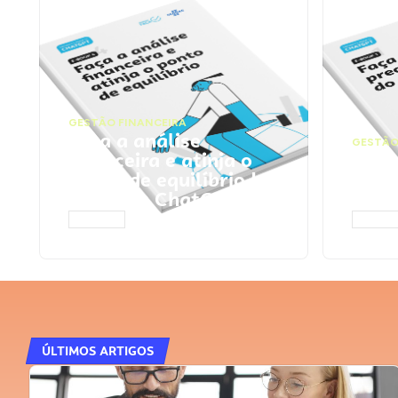
GESTÃO FINANCEIRA
Faça a análise
GESTÃO
financeira e atinja o
Faça
ponto de equilíbrio |
seu 
Prompts ChatGPT
Cha
ACESSAR
ACESS
ÚLTIMOS ARTIGOS