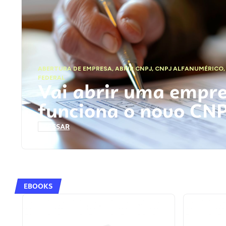
ABERTURA DE EMPRESA
,
ABRIR CNPJ
,
CNPJ ALFANUMÉRICO
FEDERAL
Vai abrir uma empr
funciona o novo CN
ACESSAR
EBOOKS