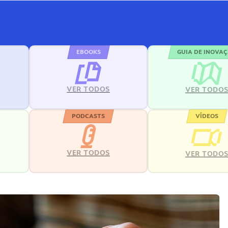
EBOOKS
GUIA DE INOVA
VER TODOS
VER TODO
PODCASTS
VÍDEOS
VER TODOS
VER TODO