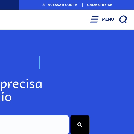
ACESSAR CONTA
|
CADASTRE-SE
MENU
N
o
s
s
o
s
A
r
precisa
io