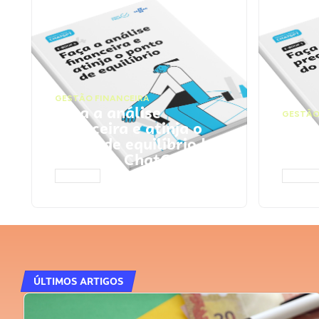
GESTÃO FINANCEIRA
Faça a análise
GESTÃO
financeira e atinja o
Faça
ponto de equilíbrio |
seu 
Prompts ChatGPT
Cha
ACESSAR
ACESS
ÚLTIMOS ARTIGOS