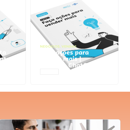
NEGÓCIOS
,
VENDAS
ta
Faça ações para
pts
vender mais |
Prompts ChatGPT
ACESSAR