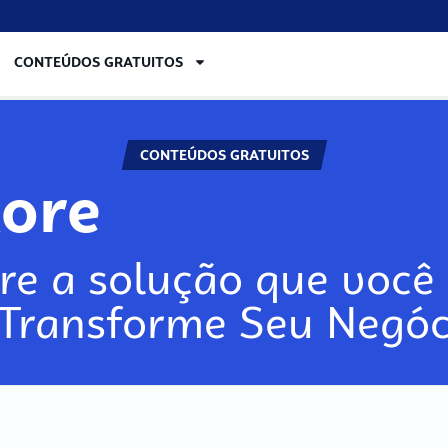
CONTEÚDOS GRATUITOS
CONTEÚDOS GRATUITOS
lore
re a solução que você 
 Transforme Seu Negóc