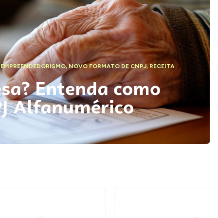
,
EMPREENDEDORISMO
,
NOVO FORMATO DE CNPJ
,
RECEITA
esa? Entenda como
PJ Alfanumérico