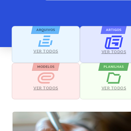
ARQUIVOS
ARTIGOS
VER TODOS
VER TODOS
MODELOS
PLANILHAS
VER TODOS
VER TODOS