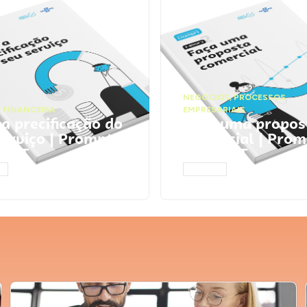
NEGÓCIOS
,
PROCESSOS
 FINANCEIRA
EMPRESARIAIS
 a precificação do
Faça uma propos
serviço | Prompts
comercial | Prom
tGPT
ChatGPT
AR
ACESSAR