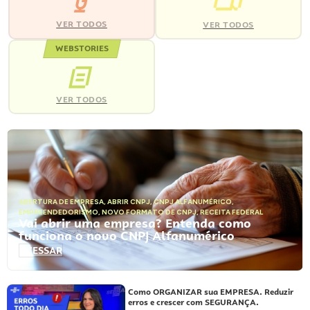
VER TODOS
VER TODOS
WEBSTORIES
VER TODOS
ABERTURA DE EMPRESA
,
ABRIR CNPJ
,
CNPJ ALFANUMÉRICO
,
EMPREENDEDORISMO
,
NOVO FORMATO DE CNPJ
,
RECEITA FEDERAL
Vai abrir uma empresa? Entenda como
funciona o novo CNPJ Alfanumérico
ACESSAR
Como ORGANIZAR sua EMPRESA. Reduzir
erros e crescer com SEGURANÇA.