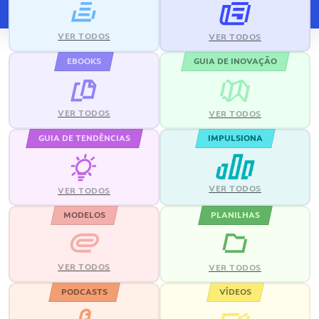
VER TODOS
VER TODOS
EBOOKS
GUIA DE INOVAÇÃO
VER TODOS
VER TODOS
GUIA DE TENDÊNCIAS
IMPULSIONA
VER TODOS
VER TODOS
MODELOS
PLANILHAS
VER TODOS
VER TODOS
PODCASTS
VÍDEOS