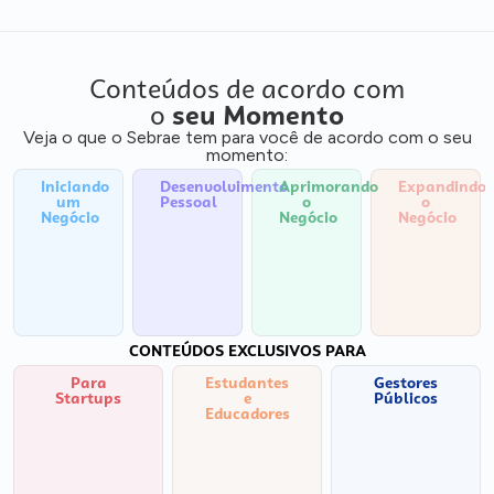
Conteúdos de acordo com
o
seu Momento
Veja o que o Sebrae tem para você de acordo com o seu
momento:
Iniciando
Desenvolvimento
Aprimorando
Expandindo
um
Pessoal
o
o
Negócio
Negócio
Negócio
CONTEÚDOS EXCLUSIVOS PARA
Para
Estudantes
Gestores
Startups
e
Públicos
Educadores