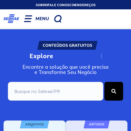
SOBRE
FALE CONOSCO
ENDEREÇOS
MENU
CONTEÚDOS GRATUITOS
Explore
N
o
s
s
o
s
A
Encontre a solução que você precisa
e Transforme Seu Negócio
ARQUIVOS
ARTIGOS