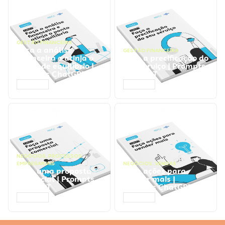
GESTÃO FINANCEIRA
Faça a análise
GESTÃO FINANCEIRA
financeira e atinja o
Faça a precificação do
ponto de equilíbrio |
seu serviço | Prompts
Prompts ChatGPT
ChatGPT
ACESSAR
ACESSAR
NEGÓCIOS
,
PROCESSOS
EMPRESARIAIS
NEGÓCIOS
,
VENDAS
Faça uma proposta
Faça ações para
comercial | Prompts
vender mais |
ChatGPT
Prompts ChatGPT
ACESSAR
ACESSAR