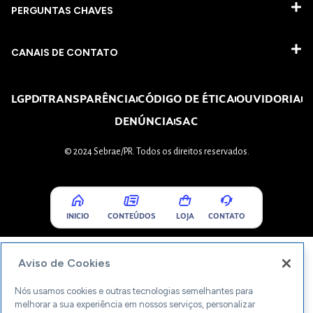
PERGUNTAS CHAVES​
CANAIS DE CONTATO
LGPD
TRANSPARÊNCIA
CÓDIGO DE ÉTICA
OUVIDORIA
DENÚNCIA
SAC
© 2024 Sebrae/PR. Todos os direitos reservados.
INICIO
CONTEÚDOS
LOJA
CONTATO
Aviso de Cookies
Nós usamos cookies e outras tecnologias semelhantes para
melhorar a sua experiência em nossos serviços, personalizar