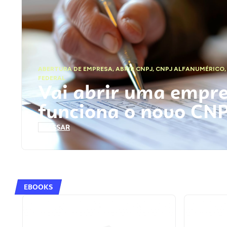
ABERTURA DE EMPRESA
,
ABRIR CNPJ
,
CNPJ ALFANUMÉRICO
FEDERAL
Vai abrir uma empr
funciona o novo CN
ACESSAR
EBOOKS