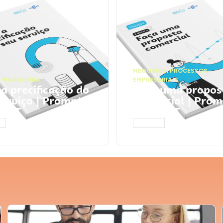
NEGÓCIOS
,
PROCESSOS
 FINANCEIRA
EMPRESARIAIS
 a precificação do
Faça uma propos
serviço | Prompts
comercial | Prom
tGPT
ChatGPT
AR
ACESSAR