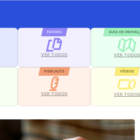
EBOOKS
GUIA DE INOVA
VER TODOS
VER TODO
PODCASTS
VÍDEOS
VER TODOS
VER TODO