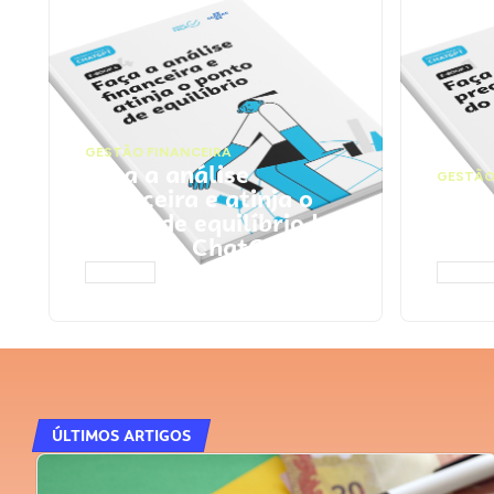
GESTÃO FINANCEIRA
Faça a análise
GESTÃO
financeira e atinja o
Faça
ponto de equilíbrio |
seu 
Prompts ChatGPT
Cha
ACESSAR
ACESS
ÚLTIMOS ARTIGOS