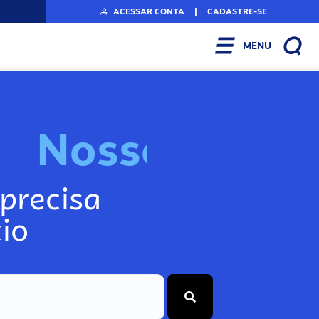
ACESSAR CONTA
|
CADASTRE-SE
MENU
N
o
s
s
o
s
I
n
f
o
precisa
io