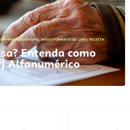
,
EMPREENDEDORISMO
,
NOVO FORMATO DE CNPJ
,
RECEITA
esa? Entenda como
PJ Alfanumérico