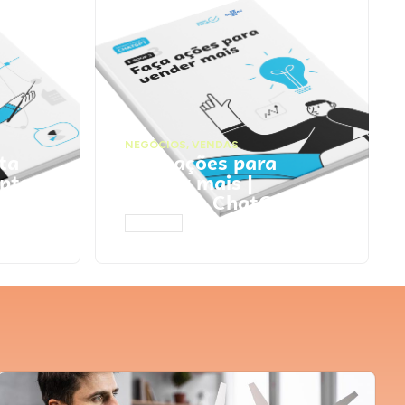
NEGÓCIOS
,
VENDAS
ta
Faça ações para
pts
vender mais |
Prompts ChatGPT
ACESSAR