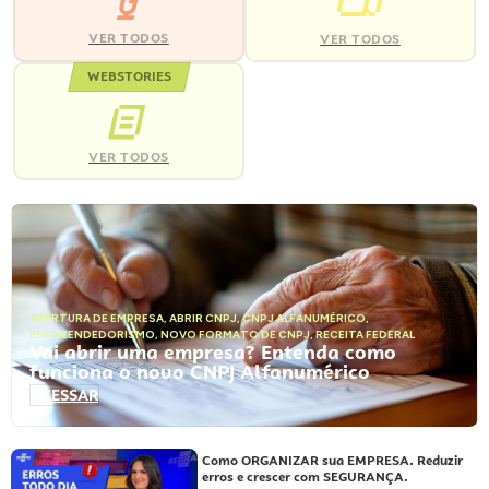
VER TODOS
VER TODOS
WEBSTORIES
VER TODOS
ABERTURA DE EMPRESA
,
ABRIR CNPJ
,
CNPJ ALFANUMÉRICO
,
EMPREENDEDORISMO
,
NOVO FORMATO DE CNPJ
,
RECEITA FEDERAL
Vai abrir uma empresa? Entenda como
funciona o novo CNPJ Alfanumérico
ACESSAR
Como ORGANIZAR sua EMPRESA. Reduzir
erros e crescer com SEGURANÇA.