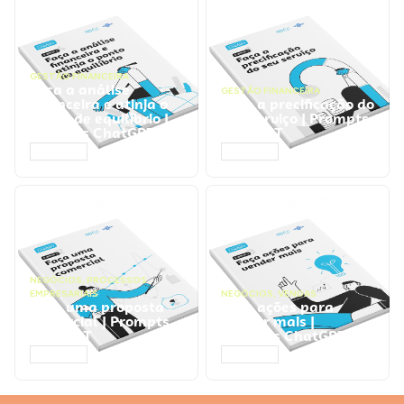
GESTÃO FINANCEIRA
Faça a análise
GESTÃO FINANCEIRA
financeira e atinja o
Faça a precificação do
ponto de equilíbrio |
seu serviço | Prompts
Prompts ChatGPT
ChatGPT
ACESSAR
ACESSAR
NEGÓCIOS
,
PROCESSOS
EMPRESARIAIS
NEGÓCIOS
,
VENDAS
Faça uma proposta
Faça ações para
comercial | Prompts
vender mais |
ChatGPT
Prompts ChatGPT
ACESSAR
ACESSAR