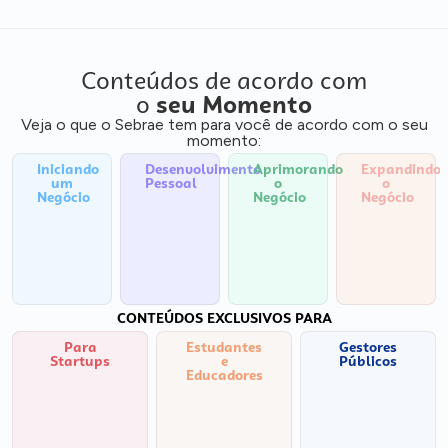
Conteúdos de acordo com
o
seu Momento
Veja o que o Sebrae tem para você de acordo com o seu
momento:
Iniciando
Desenvolvimento
Aprimorando
Expandindo
um
Pessoal
o
o
Negócio
Negócio
Negócio
CONTEÚDOS EXCLUSIVOS PARA
Para
Estudantes
Gestores
Startups
e
Públicos
Educadores