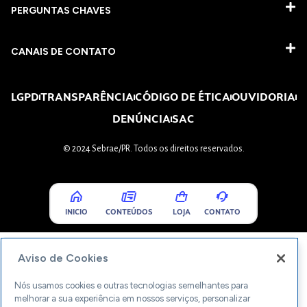
PERGUNTAS CHAVES​
CANAIS DE CONTATO
LGPD
TRANSPARÊNCIA
CÓDIGO DE ÉTICA
OUVIDORIA
DENÚNCIA
SAC
© 2024 Sebrae/PR. Todos os direitos reservados.
INICIO
CONTEÚDOS
LOJA
CONTATO
Aviso de Cookies
Nós usamos cookies e outras tecnologias semelhantes para
melhorar a sua experiência em nossos serviços, personalizar