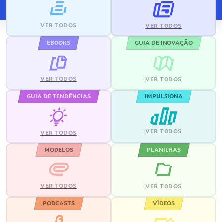
VER TODOS
VER TODOS
EBOOKS
GUIA DE INOVAÇÃO
VER TODOS
VER TODOS
GUIA DE TENDÊNCIAS
IMPULSIONA
VER TODOS
VER TODOS
MODELOS
PLANILHAS
VER TODOS
VER TODOS
PODCASTS
VÍDEOS