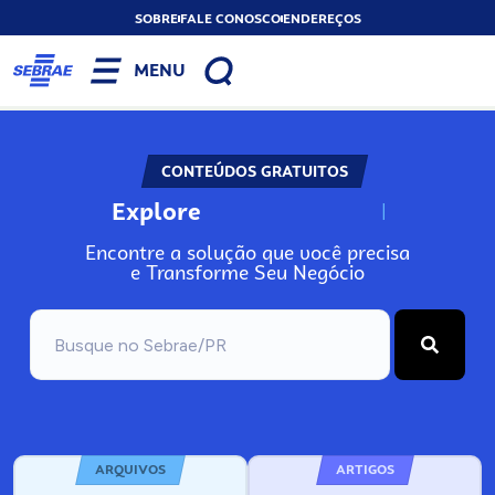
SOBRE
FALE CONOSCO
ENDEREÇOS
MENU
CONTEÚDOS GRATUITOS
Explore
N
o
s
s
o
s
A
Encontre a solução que você precisa
e Transforme Seu Negócio
ARQUIVOS
ARTIGOS