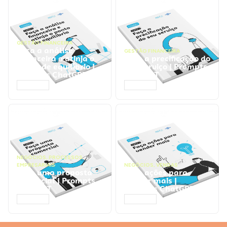
GESTÃO FINANCEIRA
Faça a análise
GESTÃO FINANCEIRA
financeira e atinja o
Faça a precificação do
ponto de equilíbrio |
seu serviço | Prompts
Prompts ChatGPT
ChatGPT
ACESSAR
ACESSAR
NEGÓCIOS
,
PROCESSOS
EMPRESARIAIS
NEGÓCIOS
,
VENDAS
Faça uma proposta
Faça ações para
comercial | Prompts
vender mais |
ChatGPT
Prompts ChatGPT
ACESSAR
ACESSAR