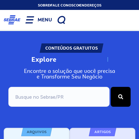
SOBRE
FALE CONOSCO
ENDEREÇOS
MENU
CONTEÚDOS GRATUITOS
Explore
N
o
s
s
o
s
A
Encontre a solução que você precisa
e Transforme Seu Negócio
ARQUIVOS
ARTIGOS