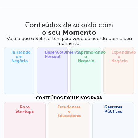
Conteúdos de acordo com
o
seu Momento
Veja o que o Sebrae tem para você de acordo com o seu
momento:
Iniciando
Desenvolvimento
Aprimorando
Expandindo
um
Pessoal
o
o
Negócio
Negócio
Negócio
CONTEÚDOS EXCLUSIVOS PARA
Para
Estudantes
Gestores
Startups
e
Públicos
Educadores