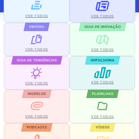
VER TODOS
VER TODOS
EBOOKS
GUIA DE INOVAÇÃO
VER TODOS
VER TODOS
GUIA DE TENDÊNCIAS
IMPULSIONA
VER TODOS
VER TODOS
MODELOS
PLANILHAS
VER TODOS
VER TODOS
PODCASTS
VÍDEOS