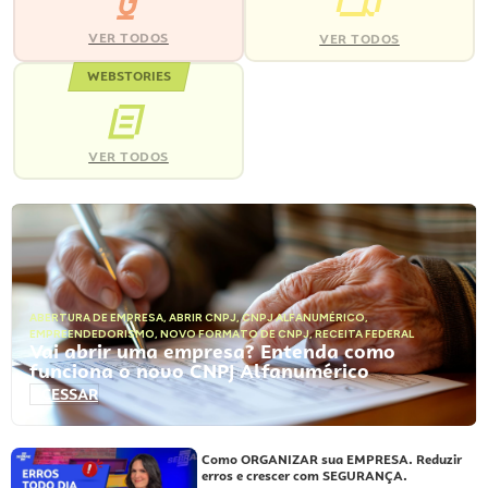
VER TODOS
VER TODOS
WEBSTORIES
VER TODOS
ABERTURA DE EMPRESA
,
ABRIR CNPJ
,
CNPJ ALFANUMÉRICO
,
EMPREENDEDORISMO
,
NOVO FORMATO DE CNPJ
,
RECEITA FEDERAL
Vai abrir uma empresa? Entenda como
funciona o novo CNPJ Alfanumérico
ACESSAR
Como ORGANIZAR sua EMPRESA. Reduzir
erros e crescer com SEGURANÇA.