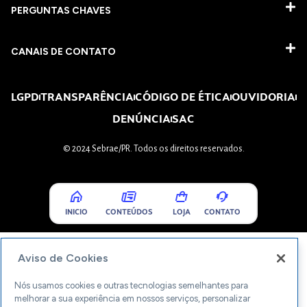
PERGUNTAS CHAVES​
CANAIS DE CONTATO
LGPD
TRANSPARÊNCIA
CÓDIGO DE ÉTICA
OUVIDORIA
DENÚNCIA
SAC
© 2024 Sebrae/PR. Todos os direitos reservados.
INICIO
CONTEÚDOS
LOJA
CONTATO
Aviso de Cookies
Nós usamos cookies e outras tecnologias semelhantes para
melhorar a sua experiência em nossos serviços, personalizar