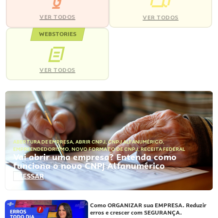
VER TODOS
VER TODOS
WEBSTORIES
VER TODOS
ABERTURA DE EMPRESA
,
ABRIR CNPJ
,
CNPJ ALFANUMÉRICO
,
EMPREENDEDORISMO
,
NOVO FORMATO DE CNPJ
,
RECEITA FEDERAL
Vai abrir uma empresa? Entenda como
funciona o novo CNPJ Alfanumérico
ACESSAR
Como ORGANIZAR sua EMPRESA. Reduzir
erros e crescer com SEGURANÇA.