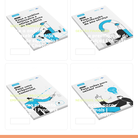
GESTÃO FINANCEIRA
Faça a análise
GESTÃO FINANCEIRA
financeira e atinja o
Faça a precificação do
ponto de equilíbrio |
seu serviço | Prompts
Prompts ChatGPT
ChatGPT
ACESSAR
ACESSAR
NEGÓCIOS
,
PROCESSOS
EMPRESARIAIS
NEGÓCIOS
,
VENDAS
Faça uma proposta
Faça ações para
comercial | Prompts
vender mais |
ChatGPT
Prompts ChatGPT
ACESSAR
ACESSAR