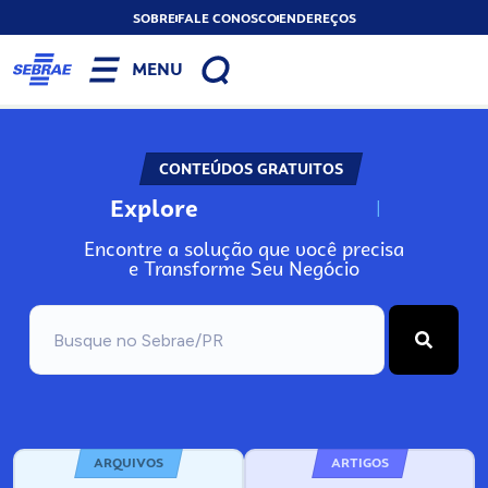
SOBRE
FALE CONOSCO
ENDEREÇOS
MENU
CONTEÚDOS GRATUITOS
Explore
N
o
s
s
o
s
A
Encontre a solução que você precisa
e Transforme Seu Negócio
ARQUIVOS
ARTIGOS