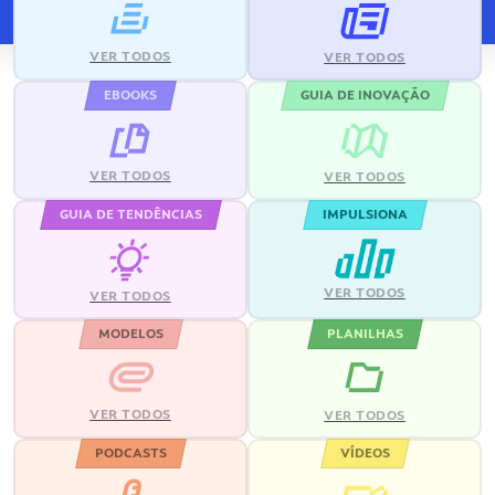
VER TODOS
VER TODOS
EBOOKS
GUIA DE INOVAÇÃO
VER TODOS
VER TODOS
GUIA DE TENDÊNCIAS
IMPULSIONA
VER TODOS
VER TODOS
MODELOS
PLANILHAS
VER TODOS
VER TODOS
PODCASTS
VÍDEOS