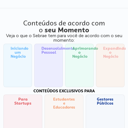
Conteúdos de acordo com
o
seu Momento
Veja o que o Sebrae tem para você de acordo com o seu
momento:
Iniciando
Desenvolvimento
Aprimorando
Expandindo
um
Pessoal
o
o
Negócio
Negócio
Negócio
CONTEÚDOS EXCLUSIVOS PARA
Para
Estudantes
Gestores
Startups
e
Públicos
Educadores