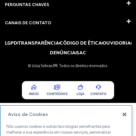
PERGUNTAS CHAVES​
CANAIS DE CONTATO
LGPD
TRANSPARÊNCIA
CÓDIGO DE ÉTICA
OUVIDORIA
DENÚNCIA
SAC
© 2024 Sebrae/PR. Todos os direitos reservados.
INICIO
CONTEÚDOS
LOJA
CONTATO
Aviso de Cookies
Nós usamos cookies e outras tecnologias semelhantes para
melhorar a sua experiência em nossos serviços, personalizar