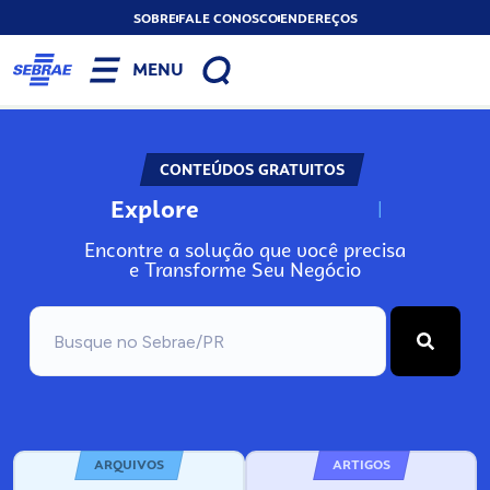
SOBRE
FALE CONOSCO
ENDEREÇOS
MENU
CONTEÚDOS GRATUITOS
Explore
N
o
s
s
o
s
A
Encontre a solução que você precisa
e Transforme Seu Negócio
ARQUIVOS
ARTIGOS