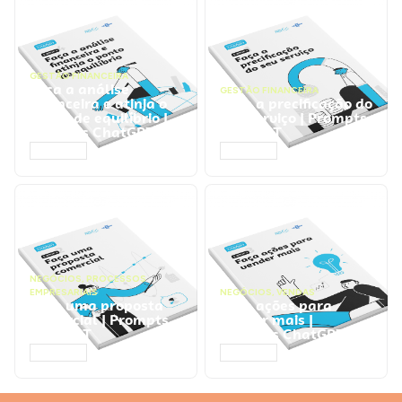
GESTÃO FINANCEIRA
Faça a análise
GESTÃO FINANCEIRA
financeira e atinja o
Faça a precificação do
ponto de equilíbrio |
seu serviço | Prompts
Prompts ChatGPT
ChatGPT
ACESSAR
ACESSAR
NEGÓCIOS
,
PROCESSOS
EMPRESARIAIS
NEGÓCIOS
,
VENDAS
Faça uma proposta
Faça ações para
comercial | Prompts
vender mais |
ChatGPT
Prompts ChatGPT
ACESSAR
ACESSAR