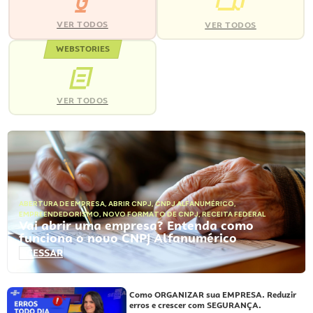
VER TODOS
VER TODOS
WEBSTORIES
VER TODOS
ABERTURA DE EMPRESA
,
ABRIR CNPJ
,
CNPJ ALFANUMÉRICO
,
EMPREENDEDORISMO
,
NOVO FORMATO DE CNPJ
,
RECEITA FEDERAL
Vai abrir uma empresa? Entenda como
funciona o novo CNPJ Alfanumérico
ACESSAR
Como ORGANIZAR sua EMPRESA. Reduzir
erros e crescer com SEGURANÇA.