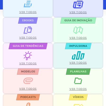
VER TODOS
VER TODOS
EBOOKS
GUIA DE INOVAÇÃO
VER TODOS
VER TODOS
GUIA DE TENDÊNCIAS
IMPULSIONA
VER TODOS
VER TODOS
MODELOS
PLANILHAS
VER TODOS
VER TODOS
PODCASTS
VÍDEOS