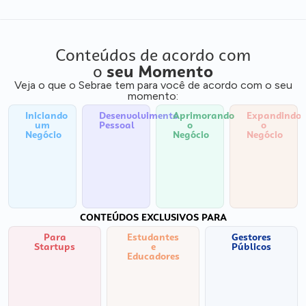
Conteúdos de acordo com
o
seu Momento
Veja o que o Sebrae tem para você de acordo com o seu
momento:
Iniciando
Desenvolvimento
Aprimorando
Expandindo
um
Pessoal
o
o
Negócio
Negócio
Negócio
CONTEÚDOS EXCLUSIVOS PARA
Para
Estudantes
Gestores
Startups
e
Públicos
Educadores