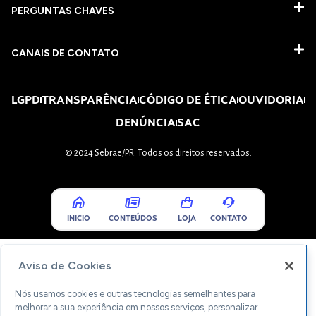
PERGUNTAS CHAVES​
CANAIS DE CONTATO
LGPD
TRANSPARÊNCIA
CÓDIGO DE ÉTICA
OUVIDORIA
DENÚNCIA
SAC
© 2024 Sebrae/PR. Todos os direitos reservados.
INICIO
CONTEÚDOS
LOJA
CONTATO
Aviso de Cookies
Nós usamos cookies e outras tecnologias semelhantes para
melhorar a sua experiência em nossos serviços, personalizar