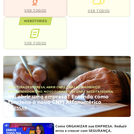
VER TODOS
VER TODOS
WEBSTORIES
VER TODOS
ABERTURA DE EMPRESA
,
ABRIR CNPJ
,
CNPJ ALFANUMÉRICO
,
EMPREENDEDORISMO
,
NOVO FORMATO DE CNPJ
,
RECEITA FEDERAL
Vai abrir uma empresa? Entenda como
funciona o novo CNPJ Alfanumérico
ACESSAR
Como ORGANIZAR sua EMPRESA. Reduzir
erros e crescer com SEGURANÇA.