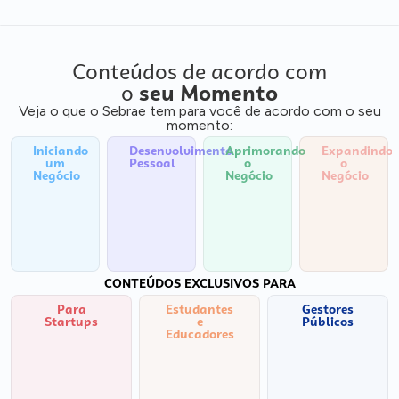
Conteúdos de acordo com
o
seu Momento
Veja o que o Sebrae tem para você de acordo com o seu
momento:
Iniciando
Desenvolvimento
Aprimorando
Expandindo
um
Pessoal
o
o
Negócio
Negócio
Negócio
CONTEÚDOS EXCLUSIVOS PARA
Para
Estudantes
Gestores
Startups
e
Públicos
Educadores