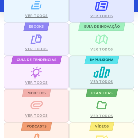
VER TODOS
VER TODOS
EBOOKS
GUIA DE INOVAÇÃO
VER TODOS
VER TODOS
GUIA DE TENDÊNCIAS
IMPULSIONA
VER TODOS
VER TODOS
MODELOS
PLANILHAS
VER TODOS
VER TODOS
PODCASTS
VÍDEOS