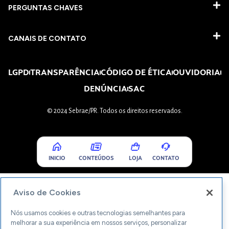
PERGUNTAS CHAVES​
CANAIS DE CONTATO
LGPD
TRANSPARÊNCIA
CÓDIGO DE ÉTICA
OUVIDORIA
DENÚNCIA
SAC
© 2024 Sebrae/PR. Todos os direitos reservados.
INICIO
CONTEÚDOS
LOJA
CONTATO
Aviso de Cookies
Nós usamos cookies e outras tecnologias semelhantes para
melhorar a sua experiência em nossos serviços, personalizar