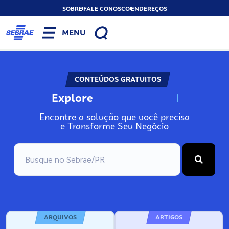
SOBRE
FALE CONOSCO
ENDEREÇOS
MENU
CONTEÚDOS GRATUITOS
Explore
N
o
s
s
o
s
A
Encontre a solução que você precisa
e Transforme Seu Negócio
ARQUIVOS
ARTIGOS