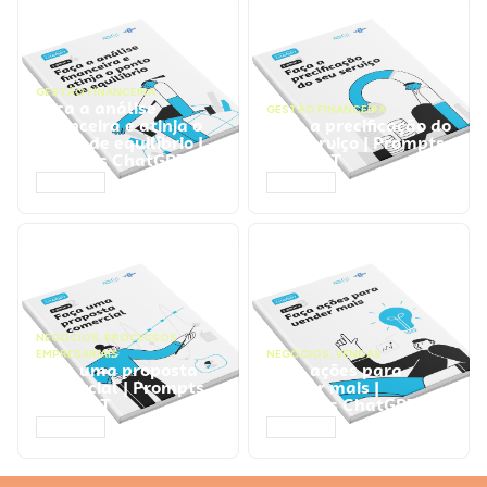
GESTÃO FINANCEIRA
Faça a análise
GESTÃO FINANCEIRA
financeira e atinja o
Faça a precificação do
ponto de equilíbrio |
seu serviço | Prompts
Prompts ChatGPT
ChatGPT
ACESSAR
ACESSAR
NEGÓCIOS
,
PROCESSOS
EMPRESARIAIS
NEGÓCIOS
,
VENDAS
Faça uma proposta
Faça ações para
comercial | Prompts
vender mais |
ChatGPT
Prompts ChatGPT
ACESSAR
ACESSAR