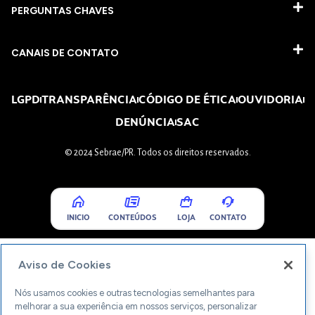
PERGUNTAS CHAVES​
CANAIS DE CONTATO
LGPD
TRANSPARÊNCIA
CÓDIGO DE ÉTICA
OUVIDORIA
DENÚNCIA
SAC
© 2024 Sebrae/PR. Todos os direitos reservados.
INICIO
CONTEÚDOS
LOJA
CONTATO
Aviso de Cookies
Nós usamos cookies e outras tecnologias semelhantes para
melhorar a sua experiência em nossos serviços, personalizar