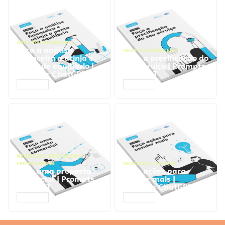
GESTÃO FINANCEIRA
Faça a análise
GESTÃO FINANCEIRA
financeira e atinja o
Faça a precificação do
ponto de equilíbrio |
seu serviço | Prompts
Prompts ChatGPT
ChatGPT
ACESSAR
ACESSAR
NEGÓCIOS
,
PROCESSOS
EMPRESARIAIS
NEGÓCIOS
,
VENDAS
Faça uma proposta
Faça ações para
comercial | Prompts
vender mais |
ChatGPT
Prompts ChatGPT
ACESSAR
ACESSAR