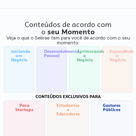
Conteúdos de acordo com
o
seu Momento
Veja o que o Sebrae tem para você de acordo com o seu
momento:
Iniciando
Desenvolvimento
Aprimorando
Expandindo
um
Pessoal
o
o
Negócio
Negócio
Negócio
CONTEÚDOS EXCLUSIVOS PARA
Para
Estudantes
Gestores
Startups
e
Públicos
Educadores