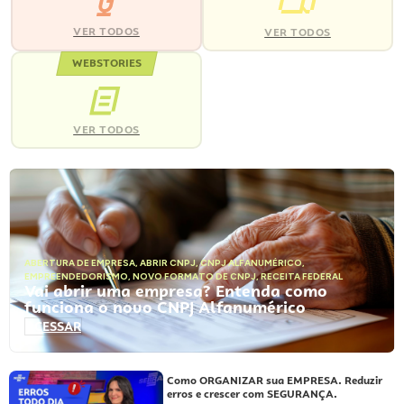
VER TODOS
VER TODOS
WEBSTORIES
VER TODOS
ABERTURA DE EMPRESA
,
ABRIR CNPJ
,
CNPJ ALFANUMÉRICO
,
EMPREENDEDORISMO
,
NOVO FORMATO DE CNPJ
,
RECEITA FEDERAL
Vai abrir uma empresa? Entenda como
funciona o novo CNPJ Alfanumérico
ACESSAR
Como ORGANIZAR sua EMPRESA. Reduzir
erros e crescer com SEGURANÇA.