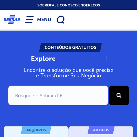
SOBRE
FALE CONOSCO
ENDEREÇOS
MENU
CONTEÚDOS GRATUITOS
Explore
N
o
s
s
o
s
A
Encontre a solução que você precisa
e Transforme Seu Negócio
ARQUIVOS
ARTIGOS