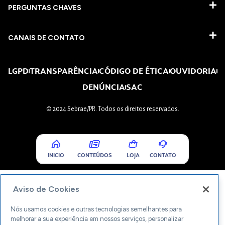
PERGUNTAS CHAVES​
CANAIS DE CONTATO
LGPD
TRANSPARÊNCIA
CÓDIGO DE ÉTICA
OUVIDORIA
DENÚNCIA
SAC
© 2024 Sebrae/PR. Todos os direitos reservados.
INICIO
CONTEÚDOS
LOJA
CONTATO
Aviso de Cookies
Nós usamos cookies e outras tecnologias semelhantes para
melhorar a sua experiência em nossos serviços, personalizar