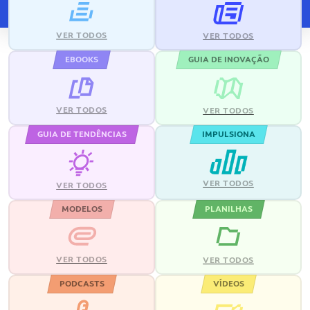
VER TODOS
VER TODOS
EBOOKS
GUIA DE INOVAÇÃO
VER TODOS
VER TODOS
GUIA DE TENDÊNCIAS
IMPULSIONA
VER TODOS
VER TODOS
MODELOS
PLANILHAS
VER TODOS
VER TODOS
PODCASTS
VÍDEOS