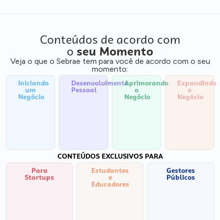
Conteúdos de acordo com
o
seu Momento
Veja o que o Sebrae tem para você de acordo com o seu
momento:
Iniciando
Desenvolvimento
Aprimorando
Expandindo
um
Pessoal
o
o
Negócio
Negócio
Negócio
CONTEÚDOS EXCLUSIVOS PARA
Para
Estudantes
Gestores
Startups
e
Públicos
Educadores