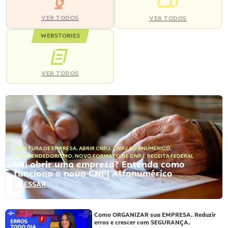
VER TODOS
VER TODOS
WEBSTORIES
VER TODOS
ABERTURA DE EMPRESA
,
ABRIR CNPJ
,
CNPJ ALFANUMÉRICO
,
EMPREENDEDORISMO
,
NOVO FORMATO DE CNPJ
,
RECEITA FEDERAL
Vai abrir uma empresa? Entenda como
funciona o novo CNPJ Alfanumérico
ACESSAR
Como ORGANIZAR sua EMPRESA. Reduzir
erros e crescer com SEGURANÇA.